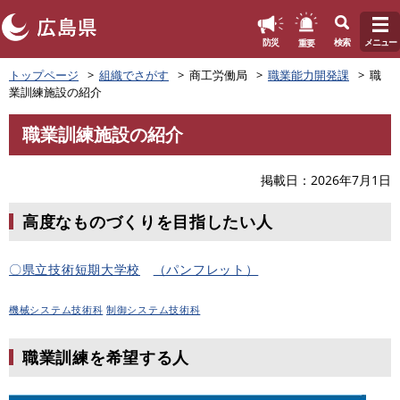
このページの本文へ
重要
防災
検索
メニュー
ペ
トップページ
組織でさがす
商工労働局
職業能力開発課
職
ー
業訓練施設の紹介
ジ
の
職業訓練施設の紹介
先
本
頭
文
で
掲載日
2026年7月1日
す
。
高度なものづくりを目指したい人
〇県立技術短期大学校
（パンフレット）
機械システム技術科
制御システム技術科
職業訓練を希望する人