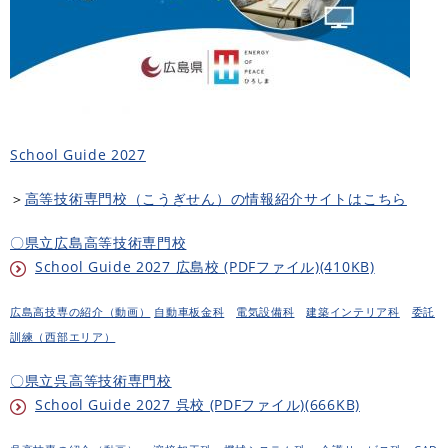
School Guide 2027
＞
高等技術専門校（こうぎせん）の情報紹介サイトはこちら
〇県立広島高等技術専門校
School Guide 2027 広島校 (PDFファイル)(410KB)
広島高技専の紹介（動画）
自動車板金科
電気設備科
建築インテリア科
委託
訓練（西部エリア）
〇県立呉高等技術専門校
School Guide 2027 呉校 (PDFファイル)(666KB)