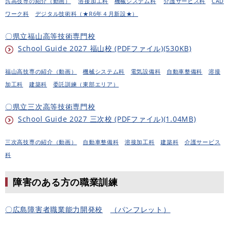
呉高技専の紹介
（動画）
溶接加工科
機械システム科
介護サービス科
CAD
ワーク科
デジタル技術科（★R6年４月新設★）
〇県立福山高等技術専門校
School Guide 2027 福山校 (PDFファイル)(530KB)
福山高技専の紹介（動画）
機械システム科
電気設備科
自動車整備科
溶接
加工科
建築科
委託訓練（東部エリア）
〇県立三次高等技術専門校
School Guide 2027 三次校 (PDFファイル)(1.04MB)
三次高技専の紹介（動画）
自動車整備科
溶接加工科
建築科
介護サービス
科
障害のある方の職業訓練
〇広島障害者職業能力開発校
（パンフレット）