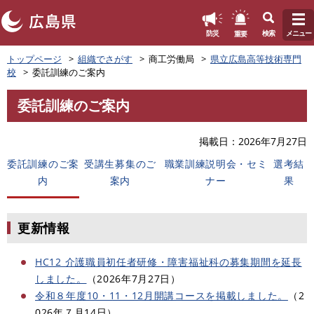
このページの本文へ
重要
防災
検索
メニュー
ペ
トップページ
組織でさがす
商工労働局
県立広島高等技術専門
ー
校
委託訓練のご案内
ジ
の
委託訓練のご案内
先
本
頭
文
で
掲載日
2026年7月27日
す
委託訓練のご案
受講生募集のご
職業訓練説明会・セミ
選考結
。
内
案内
ナー
果
更新情報
HC12 介護職員初任者研修・障害福祉科の募集期間を延長
しました。
（2026年7月27日）
令和８年度10・11・12月開講コースを掲載しました。
（2
026年７月14日）