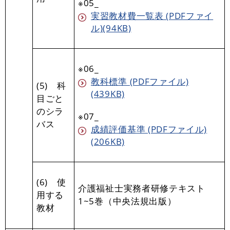
※05_
実習教材費一覧表 (PDFファイ
ル)(94KB)
※06_
教科標準 (PDFファイル)
(5) 科
(439KB)
目ごと
のシラ
※07_
バス
成績評価基準 (PDFファイル)
(206KB)
(6) 使
介護福祉士実務者研修テキスト
用する
1~5巻（中央法規出版）
教材