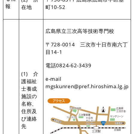
報
在地
町10-52
広島県立三次高等技術専門校
〒728-0014 三次市十日市南六丁
目14‐1
電話0824-62-3439
(1) 介
e-mail
護福祉
mgskunren@pref.hiroshima.lg.jp
士養成
施設の
名称、
住所及
び連絡
先