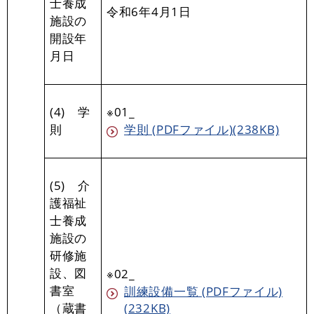
士養成
令和6年4月1日
施設の
開設年
月日
(4) 学
※01_
則
学則 (PDFファイル)(238KB)
(5) 介
護福祉
士養成
施設の
研修施
設、図
※02_
書室
訓練設備一覧 (PDFファイル)
（蔵書
(232KB)