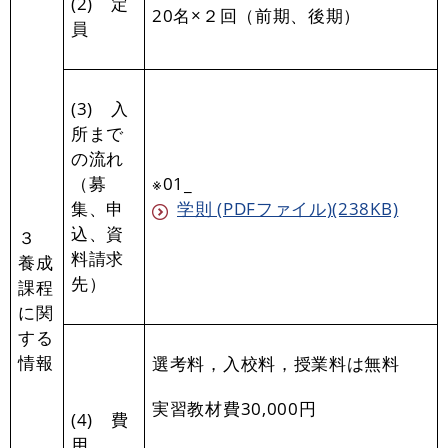
(2) 定
20名×２回（前期、後期）
員
(3) 入
所まで
の流れ
（募
※01_
集、申
学則 (PDFファイル)(238KB)
込、資
３
料請求
養成
先）
課程
に関
する
情報
選考料，入校料，授業料は無料
実習教材費30,000円
(4) 費
用