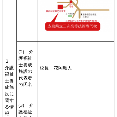
(2) 介
護福祉
２
士養成
介護
校長 花岡昭人
施設の
福祉
代表者
士養
の氏名
成施
設に
関す
(3) 介
る情
護福祉
報