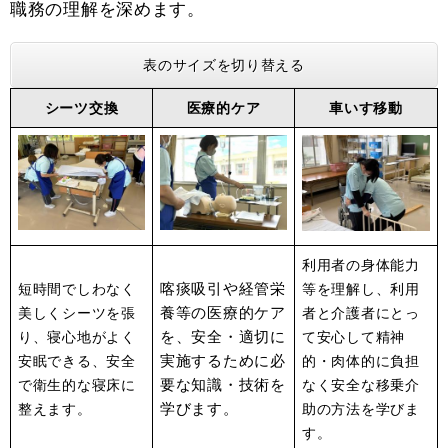
職務の理解を深めます。
表のサイズを切り替える
シーツ交換
医療的ケア
車いす移動
利用者の身体能力
喀痰吸引や経管栄
短時間でしわなく
等を理解し、利用
養等の医療的ケア
美しくシーツを張
者と介護者にとっ
を、安全・適切に
り、寝心地がよく
て安心して精神
実施するために必
安眠できる、安全
的・肉体的に負担
要な知識・技術を
で衛生的な寝床に
なく安全な移乗介
学びます。
整えます。
助の方法を学びま
す。