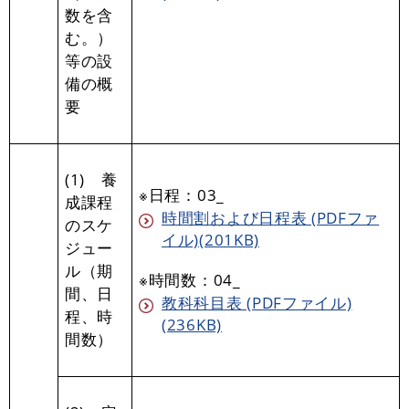
数を含
む。）
等の設
備の概
要
(1) 養
※日程：03_
成課程
時間割および日程表 (PDFファ
のスケ
イル)(201KB)
ジュー
ル（期
※時間数：04_
間、日
教科科目表 (PDFファイル)
程、時
(236KB)
間数）