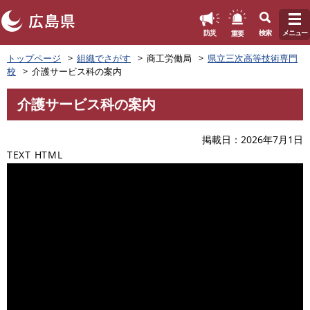
このページの本文へ
重要
防災
検索
メニュー
ペ
トップページ
組織でさがす
商工労働局
県立三次高等技術専門
ー
校
介護サービス科の案内
ジ
の
介護サービス科の案内
先
本
頭
文
で
掲載日
2026年7月1日
す
TEXT HTML
。