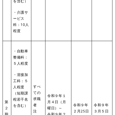
を含む）
・介護サ
ービス
科：10人
程度
・自動車
整備科：
５人程度
・溶接加
工科：５
すべ
人程度
ての
（短期課
令和９年１
求職
程若干名
第
月４日（月
者
令和９年
令和９年
を含む）
２
曜日）～
注
２月25日
３月５日
期
令和９年２