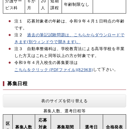
介護サー
６か
20
短期
年齢制限なし
ビス科
月
人
課程
注１ 応募対象者の年齢は、令和９年４月１日時点の年齢
です。
注２
過去の筆記試験問題は、こちらからダウンロードで
きます(別ウィンドウで開きます)。
注３ 自動車整備科は、学校教育法による高等学校を卒業
した方又はこれと同等以上の方が対象です。
令和９年４月入校生の募集要項は
して下さい。
こちらをクリック (PDFファイル)(829KB)
募集日程
表のサイズを切り替える
募集人数、選考日程等
応募
区
募集人数
対象
募集期間
選考日
合格発表