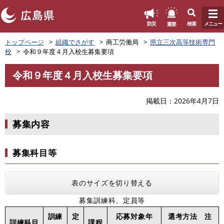
このページの本文へ
重要
防災
検索
メニュー
ペ
トップページ
組織でさがす
商工労働局
県立三次高等技術専門
ー
校
令和９年度４月入校生募集要項
ジ
の
令和９年度４月入校生募集要項
先
本
頭
文
で
掲載日
2026年4月7日
す
。
募集内容
募集科目等
表のサイズを切り替える
募集訓練科、定員等
訓練
定
応募対象年
選考方法 注
訓練科目
課程