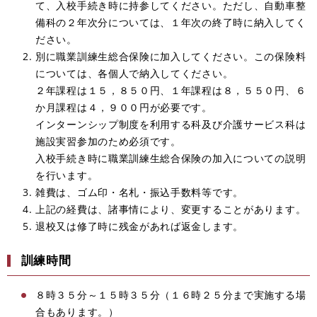
て、入校手続き時に持参してください。ただし、自動車整
備科の２年次分については、１年次の終了時に納入してく
ださい。
別に職業訓練生総合保険に加入してください。この保険料
については、各個人で納入してください。
２年課程は１５，８５０円、１年課程は８，５５０円、６
か月課程は４，９００円が必要です。
インターンシップ制度を利用する科及び介護サービス科は
施設実習参加のため必須です。
入校手続き時に職業訓練生総合保険の加入についての説明
を行います。
雑費は、ゴム印・名札・振込手数料等です。
上記の経費は、諸事情により、変更することがあります。
退校又は修了時に残金があれば返金します。
訓練時間
８時３５分～１５時３５分（１６時２５分まで実施する場
合もあります。）