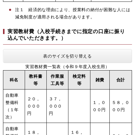
注１ 経済的な理由により、授業料の納付が困難な人には
減免制度が適用される場合があります。
実習教材費（入校手続きまでに指定の口座に振り
込んでいただきます。）
表のサイズを切り替える
実習教材費一覧表（令和９年度入校生用）
教科書
作業服
検定料
科名
雑費
合計
等
工具等
等
自動車
２０，
３７，
整備科
１，０
５８，０
０００
０００
（１年
００円
００円
円
円
次）
自動車
１８，
１６，