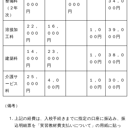
整備科
３４，０
０００
０００
（２年
００円
円
円
次）
２２，
１６，
溶接加
１，０
３９，０
０００
０００
工科
００円
００円
円
円
１４，
２３，
１，０
３８，０
建築科
０００
０００
００円
００円
円
円
介護サ
２５，
４，０
１，０
３０，０
ービス
０００
００円
００円
００円
科
円
（備考）
上記の経費は、入校手続きまでに指定の口座に振込み、振
込明細票を「実習教材費支払いについて」の用紙に貼っ