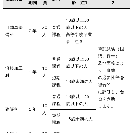
期間
員
齢 注1
２
18歳以上30
自動車整
20
普通
歳以下の人
２年
備科
人
課程
高等学校卒業
者 注３
筆記試験（国
語、数学）
普通
18歳以上50
及び面接によ
課程
歳以下の人
溶接加工
10
り、訓練
１年
科
人
の必要性等を
短期
18歳未満の人
総合的
課程
に評価し、合
普通
18歳以上45
否を判断
課程
歳以下の人
10
します。
建築科
１年
人
短期
18歳未満の人
課程