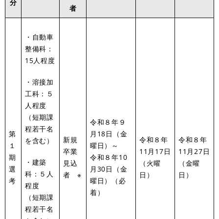
分
者
・自動車
整備科：
15人程度
・溶接加
工科：５
人程度
（短期課
令和８年９
程若干名
第
月18日（金
新規
令和８年
令和８年
を含む）
１
曜日）～
卒業
11月17日
11月27日
期
令和８年10
・建築
見込
（火曜
（金曜
選
月30日（金
科：５人
者 ※
日）
日）
考
曜日）（必
程度
着）
（短期課
程若干名