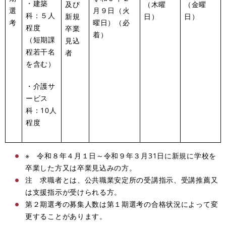
・建築
及び
（木曜
（金曜
選
月９日（火
科：５人
新規
日）
日）
考
曜日）（必
程度
卒業
着）
（短期課
見込
程若干名
者
を含む）
・介護サ
ービス
科：10人
程度
※ 令和８年４月１日～令和９年３月31日に新規に学校を
卒業した方又は卒業見込みの方。
注 求職者とは、公共職業安定所の受講指示、受講推薦又
は支援指示が受けられる方。
第２期選考の募集人数は第１期選考の合格状況によって変
更することがあります。