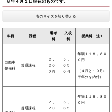
８年４月１日現在のものです。
表のサイズを切り替える
選考
入校
科目
課程
授業料 注１
料
料
年額１１８，８０
２，
５，
０円
自動車
普通課程
２０
６５
整備科
（４月と１０月に
０円
０円
半年分を納付）
年額１１８，８０
２，
５，
０円
普通課程
２０
６５