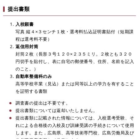
提出書類
入校願書
写真 縦４×３センチ１枚・選考料払込証明書貼付（短期課
程は選考料不要）
返信用封筒
封筒２枚（長形３号１２０×２３５ミリ。２枚とも３２０
円切手を貼付し、表に自宅の郵便番号、住所、名前を記入
のこと。）
自動車整備科のみ
高等学校卒業（見込）または同等以上の学力を有すること
を証明する書類
調査書の提出は不要です。
提出書類については返却いたしません。
提出書類に記載された情報については、入校選考受験、そ
れによる合格後の入校及び訓練受講の手続きについて使用
します。また，広島県、高等技術専門校、広島労働局及び