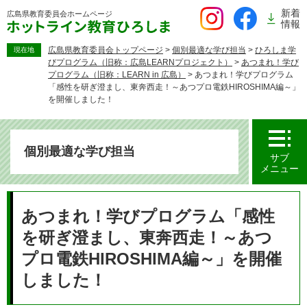
ペ
新着
広島県教育委員会
ホームページ
ー
情報
ジ
の
広島県教育委員会トップページ
>
個別最適な学び担当
>
ひろしま学
現在地
びプログラム（旧称：広島LEARNプロジェクト）
>
あつまれ！学び
先
プログラム（旧称：LEARN in 広島）
>
あつまれ！学びプログラム
頭
「感性を研ぎ澄まし、東奔西走！～あつプロ電鉄HIROSHIMA編～」
で
を開催しました！
す。
個別最適な学び担当
サブ
メニュー
本
文
あつまれ！学びプログラム「感性
を研ぎ澄まし、東奔西走！～あつ
プロ電鉄HIROSHIMA編～」を開催
しました！