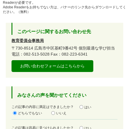
Readerが必要です。
Adobe Readerをお持ちでない方は、バナーのリンク先からダウンロードしてく
ださい。（無料）
このページに関するお問い合わせ先
教育委員会事務局
〒730-8514
広島市中区基町9番42号
個別最適な学び担当
電話：082-513-5028
Fax：082-223-6341
お問い合わせフォームはこちらから
みなさんの声を聞かせてください
満
この記事の内容に満足はできましたか？
はい
足
どちらでもない
いいえ
度
容
この記事は容易に見つけられましたか？
はい