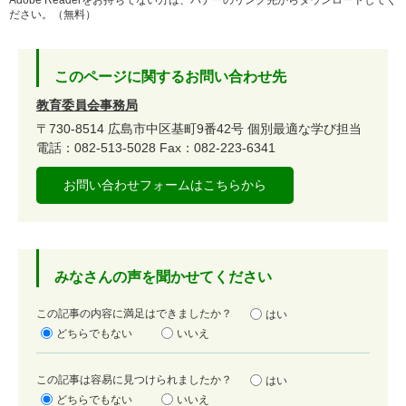
Adobe Readerをお持ちでない方は、バナーのリンク先からダウンロードしてく
ださい。（無料）
このページに関するお問い合わせ先
教育委員会事務局
〒730-8514
広島市中区基町9番42号
個別最適な学び担当
電話：082-513-5028
Fax：082-223-6341
お問い合わせフォームはこちらから
みなさんの声を聞かせてください
満
この記事の内容に満足はできましたか？
はい
足
どちらでもない
いいえ
度
容
この記事は容易に見つけられましたか？
はい
易
どちらでもない
いいえ