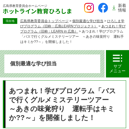
ペ
新着
広島県教育委員会
ホームページ
ー
情報
ジ
の
広島県教育委員会トップページ
>
個別最適な学び担当
>
ひろしま学
現在地
びプログラム（旧称：広島LEARNプロジェクト）
>
あつまれ！学び
先
プログラム（旧称：LEARN in 広島）
>
あつまれ！学びプログラム
頭
「バスで行くグルメミステリーツアー ～あきの味覚狩り 運転手
で
はキミか??～」を開催しました！
す。
個別最適な学び担当
サブ
メニュー
本
文
あつまれ！学びプログラム「バス
で行くグルメミステリーツアー
～あきの味覚狩り 運転手はキミ
か??～」を開催しました！