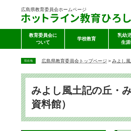
広島県教育委員会
ホームページ
教育委員会に
乳幼児
学校教育
ついて
生涯
ペ
ー
広島県教育委員会トップページ
>
みよし風
現在地
ジ
の
先
頭
みよし風土記の丘・
で
資料館）
す。