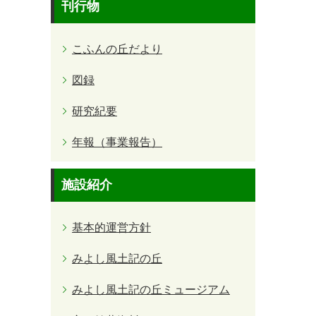
刊行物
こふんの丘だより
図録
研究紀要
年報（事業報告）
施設紹介
基本的運営方針
みよし風土記の丘
みよし風土記の丘ミュージアム