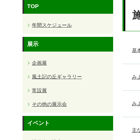
本
TOP
文
年間スケジュール
展示
基
企画展
風土記の丘ギャラリー
み
常設展
み
その他の展示会
イベント
主