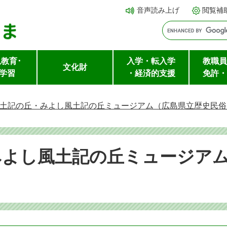
メ
本文へ
音声読み上げ
閲覧補
ニ
ュ
ー
教育･
入学・転入学
教職員
を
文化財
学習
・経済的支援
免許・
飛
ば
土記の丘・みよし風土記の丘ミュージアム（広島県立歴史民俗
し
て
みよし風土記の丘ミュージア