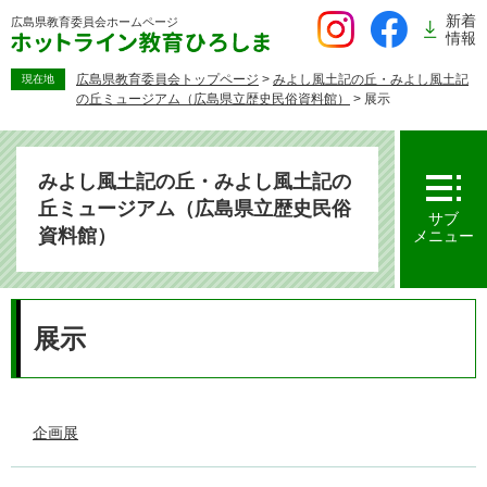
ペ
新着
広島県教育委員会
ホームページ
ー
情報
ジ
の
広島県教育委員会トップページ
>
みよし風土記の丘・みよし風土記
現在地
の丘ミュージアム（広島県立歴史民俗資料館）
>
展示
先
頭
で
す。
みよし風土記の丘・みよし風土記の
丘ミュージアム（広島県立歴史民俗
サブ
資料館）
メニュー
本
文
展示
企画展