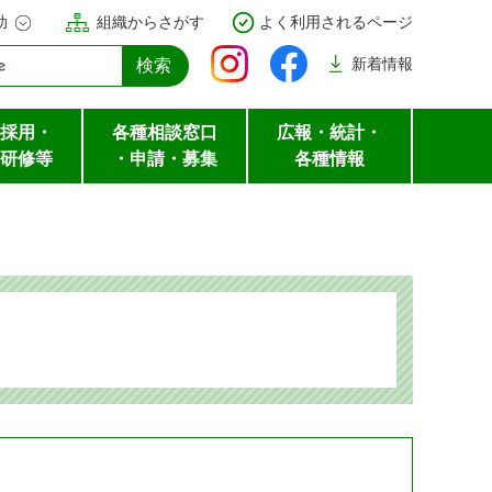
助
組織からさがす
よく利用されるページ
新着
情報
採用・
各種相談窓口
広報・統計・
研修等
・申請・募集
各種情報