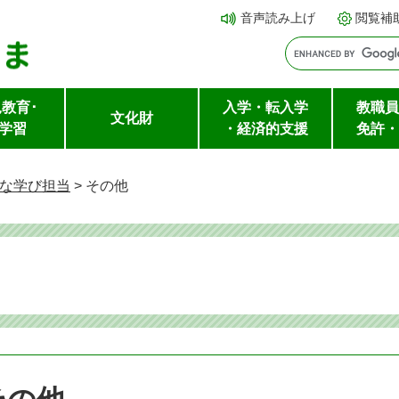
メ
本文へ
音声読み上げ
閲覧補
ニ
ュ
ー
教育･
入学・転入学
教職員
を
文化財
学習
・経済的支援
免許・
飛
ば
な学び担当
>
その他
し
て