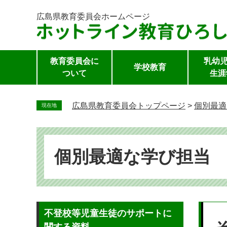
広島県教育委員会
ホームページ
教育委員会に
乳幼児
学校教育
ついて
生涯
ペ
ー
広島県教育委員会トップページ
>
個別最適
現在地
ジ
の
先
頭
個別最適な学び担当
で
す。
本
不登校等児童生徒のサポートに
文