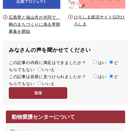
ひろしま就活サイトGO!ひ
広島県と福山市が共同で、
ろしま
鞆のまちづくりに係る寄附
募集を開始
みなさんの声を聞かせてください
この記事の内容に満足はできましたか？
満
はい
ど
ちらでもない
足
いいえ
この記事は容易に見つけられましたか？
度
容
はい
ど
ちらでもない
易
いいえ
度
動物愛護センターについて