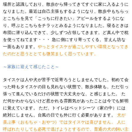
場所と認識しており、散歩から帰ってきてすぐに家に入るように
なりました。最近は自己主張もするようになり、散歩中もちらっ
とこちらを見て「こっちに行きたい」アピールをするようにな
り、呼ぶとこちらをチラッとみるようになりました。寝るときは
布団に潜り込んできて、少しずつ占領してきます。ど真ん中で枕
を使ってねてます・・・ 急に側にすり寄ってくる、甘えん坊な
一面もあります。
やっとタイスケが過ごしやすい環境
となってき
たのだと
思うととても微笑ましく思っ
ています。
～家族に迎えて感じたこと
～
タイスケは人や犬が苦手で近寄ろうとしませんでした。初めて会
った時もタイスケの目も見れない状態で、散歩体験も、ただ引っ
張って進んでいるだけの状態で大丈夫かな、と感じました。 た
だ何かわからないけど惹かれる雰囲気があったことは今でも鮮明
に覚えています。 ただ、トイレはペットシーツ（家の中）には
絶対にしません。台風の日でも外に行く必要があります。
犬が
喜ぶ
事
（おもちゃ
・
おやつ）
ではタイスケ
は
喜びません
。
人に
呼ばれたりしても必死で逃げようと
するので
、
普通
の
犬
の
飼い主