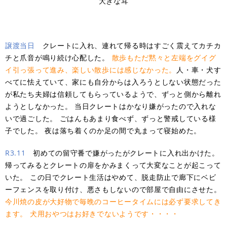
大きな耳
譲渡当日
クレートに入れ、連れて帰る時はすごく震えてカチカ
チと爪音が鳴り続け心配した。
散歩
も
ただ
黙々と
左端
を
グイグ
イ
引っ張って
進み
、楽しい散歩には感じなかった。
人・車・犬す
べてに怯えていて、家にも自分からは入ろうとしない状態だった
が私たち夫婦は信頼してもらっているようで、ずっと側から離れ
ようとしなかった。 当日クレートはかなり嫌がったので入れな
いで過ごした。 ごはんもあまり食べず、ずっと警戒している様
子でした。 夜は落ち着くのか足の間で丸まって寝始めた。
R3.11
初めての留守番で嫌がったがクレートに入れ出かけた。
帰ってみるとクレートの扉をかみまくって大変なことが起こって
いた。 この日でクレート生活はやめて、脱走防止で廊下にベビ
ーフェンスを取り付け、悪さもしないので部屋で自由にさせた。
今川
焼
の
皮が大好物で毎晩
のコーヒータイムには必ず要求
してき
ます。
犬
用おやつ
は
お好きでないようです
・・・・