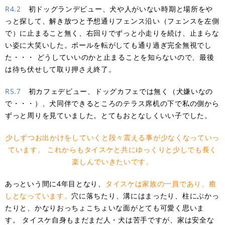
R4.2
初ドッグランデビュー、犬や人がいない時期と場所をや
っと探して、解き放つと予想通りフェンス沿い（フェンスを左側
で）に止まること無く、右回りでずっと小走りを続け、止まらな
い姿に大笑いした。ボールを転がしても通り過ぎ完全無視でし
た・・・ どうしていいのかと止まることを知らないので、最後
は待ち伏せして取り押さえ終了。
R5.7
初カフェデビュー、ドッグカフェでは無く（犬嫌いなの
で・・・）、犬同伴できるところのテラス席机の下で私の側から
ずっと周りを見ていました。とてもおとなしくいい子でした。
少しずつ
お出かけ
を
していくと
段々
震える
事
が少なくなっていっ
てい
ます
。
これからもタイスケ
と共に
ゆっくりと
少しでも長く
楽しんでいきたいです。
あっという間に4年目となり、
タイスケ
は家族の
一員
であり、癒
しとなっています。
穴に落ちたり、溝にはまったり、柱にぶかっ
たりと、かなりおっちょこちょいな面がとても可愛く思いま
す。 タイスケ自身もまだまだ人・犬は苦手ですが、家は安全な