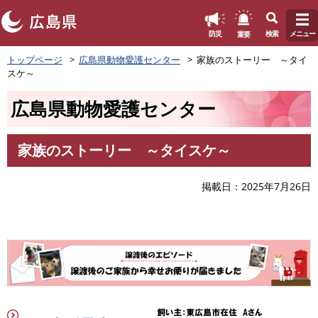
このページの本文へ
重要
防災
検索
メニュー
ペ
トップページ
広島県動物愛護センター
家族のストーリー ～タイ
ー
スケ～
ジ
の
広島県動物愛護センター
先
頭
で
家族のストーリー ～タイスケ～
す
本
。
文
掲載日
2025年7月26日