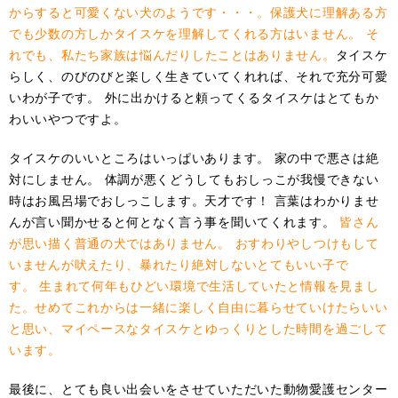
からすると可愛くない犬のようです・・・。保護犬
に理解ある方
で
も少数の方しかタイスケを理解してくれる方はいません。
そ
れでも
、私たち家族は
悩んだ
り
したこと
はありません。
タイスケ
らしく、のびのびと楽しく生きていてくれれば、それで充分可愛
いわが子です。 外に出かけると頼ってくるタイスケはとてもか
わいいやつですよ。
タイスケのいいところはいっぱいあります。 家の中で悪さは絶
対にしません。 体調が悪くどうしてもおしっこが我慢できない
時はお風呂場でおしっこします。天才です！ 言葉はわかりませ
んが言い聞かせると何となく言う事を聞いてくれます。
皆さん
が思い描く普通の犬ではありません。
おすわりやしつけも
して
いませんが吠えたり、
暴れたり絶対し
ない
とてもいい子で
す。
生まれて何年も
ひどい環境
で生活していたと
情報
を見まし
た
。
せめてこれからは一緒に楽しく自由に暮らせていけたらいい
と思い
、
マイペース
な
タイスケ
とゆっくりとした時間を過ごして
います
。
最後に、とても良い出会いをさせていただいた動物愛護センター