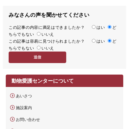
みなさんの声を聞かせてください
この記事の内容に満足はできましたか？
満
はい
ど
ちらでもない
足
いいえ
この記事は容易に見つけられましたか？
度
容
はい
ど
ちらでもない
易
いいえ
度
動物愛護センターについて
あいさつ
施設案内
お問い合わせ