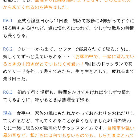
から来てくれるのを待ちました。
R6.1
正式な譲渡日から11日後、初めて散歩に♪怖がってすぐに
帰る時もあるけれど、道に慣れるにつれて、少しずつ散歩の時間
も長くなる。
R6.2
クレートから出て、ソファｰで寝息をたてて寝るように。
嬉しくてずっと見ていられる・・・
お家の中で、一緒に遊んでい
るときの手招きがとてつも
なく可愛い！
3回目のドックランで初
めてリードを外して遊んでみたら、生き生きとして、疲れるまで
走り回った。
R6.3
初めて行く場所も、時間をかけてあげれば少しずつ慣れ
てくるように。嫌がるときは無理せず帰る。
現在
食事中、家族の腕にもたれかかっておかわりをおねだりし
てくれるなど、甘えてくれることが多くなりました♪1日の終わ
りに一緒に寝るのが最高のリラックスタイムです。
自転車や強い
風の音など、私たちには何でもないものでも、しらたまにとって