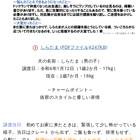
しらたま (PDFファイル)(247KB)
犬の名前：しらたま（男の子）
譲渡日：令和6年1月12日（1歳2か月・17kg）
現在：2歳7か月・18kg
～チャームポイント～
抜群のスタイルと優しい表情
譲渡当日
初めてお家に来たときは、緊張して少し怖がっている
様子。当日はクレート から出ず、ご飯も食べず、排泄もせず、
心配に。でも、
無理やり距離を縮め ようとせず、しらたまの方