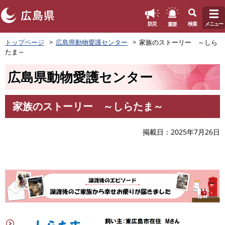
このページの本文へ
重要
防災
検索
メニュー
ペ
トップページ
広島県動物愛護センター
家族のストーリー ～しら
ー
たま～
ジ
の
広島県動物愛護センター
先
頭
で
家族のストーリー ～しらたま～
す
本
。
文
掲載日
2025年7月26日