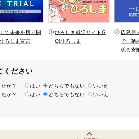
Ｉで未来を切り開
ひろしま就活サイトG
広島県
ひろしま宣言
O!ひろしま
で、鞆
係る寄
てください
ましたか？
はい
どちらでもない
いいえ
ましたか？
はい
どちらでもない
いいえ