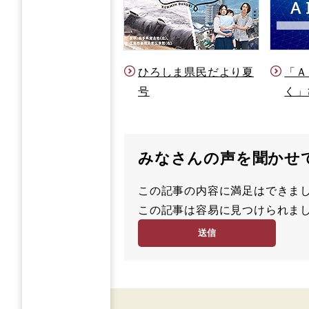
ひろしま県民だより夏
「Ａ
号
く」
みなさんの声を聞かせ
この記事の内容に満足はでき
満
この記事は容易に見つけられ
足
容
度
易
度