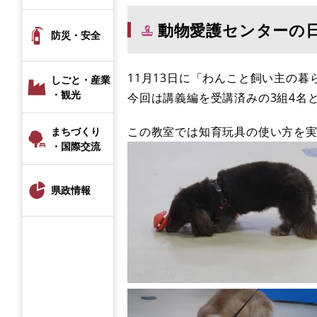
動物愛護センターの
防災・安全
11月13日に「わんこと飼い主の
しごと・産業
・観光
今回は講義編を受講済みの3組4名
この教室では知育玩具の使い方を
まちづくり
・国際交流
県政情報