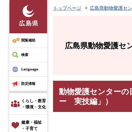
ペ
トップページ
広島県動物愛護セ
ー
ジ
の
先
頭
閲覧補助
広島県動物愛護セ
で
す
検索
。
Language
防災情報
動物愛護センターの
本
文
ー 実技編」）
くらし・教育
・環境・文化
健康・福祉
・子育て