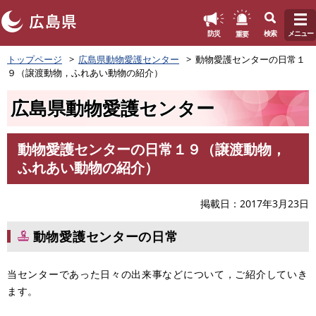
このページの本文へ
重要
防災
検索
メニュー
ペ
トップページ
広島県動物愛護センター
動物愛護センターの日常１
ー
９（譲渡動物，ふれあい動物の紹介）
ジ
の
広島県動物愛護センター
先
頭
で
動物愛護センターの日常１９（譲渡動物，
す
本
ふれあい動物の紹介）
。
文
掲載日
2017年3月23日
動物愛護センターの日常
当センターであった日々の出来事などについて，ご紹介していき
ます。