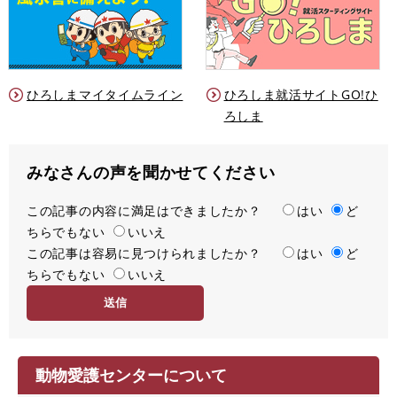
ひろしまマイタイムライン
ひろしま就活サイトGO!ひ
ろしま
みなさんの声を聞かせてください
この記事の内容に満足はできましたか？
満
はい
ど
ちらでもない
足
いいえ
この記事は容易に見つけられましたか？
度
容
はい
ど
ちらでもない
易
いいえ
度
動物愛護センターについて