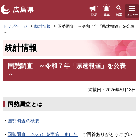
このページの本文へ
重要
防災
検索
メニュー
ペ
トップページ
統計情報
国勢調査 ～令和７年「県速報値」を公表
ー
～
ジ
の
統計情報
先
頭
で
国勢調査 ～令和７年「県速報値」を公表
す
本
～
。
文
掲載日
2026年5月18日
国勢調査とは
・
国勢調査の概要
・
国勢調査（2025）を実施しました
ご回答ありがとうござい