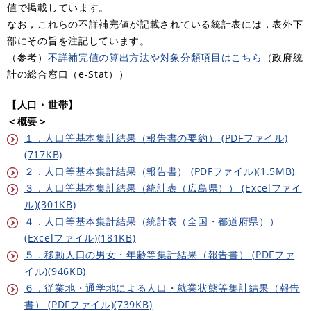
値で掲載しています。
なお，これらの不詳補完値が記載されている統計表には，表外下
部にその旨を注記しています。
（参考）
不詳補完値の算出方法や対象分類項目はこちら
（政府統
計の総合窓口（e-Stat））
【人口・世帯】
＜概要＞
１．人口等基本集計結果（報告書の要約） (PDFファイル)
(717KB)
２．人口等基本集計結果（報告書） (PDFファイル)(1.5MB)
３．人口等基本集計結果（統計表（広島県）） (Excelファイ
ル)(301KB)
４．人口等基本集計結果（統計表（全国・都道府県））
(Excelファイル)(181KB)
５．移動人口の男女・年齢等集計結果（報告書） (PDFファ
イル)(946KB)
６．従業地・通学地による人口・就業状態等集計結果（報告
書） (PDFファイル)(739KB)