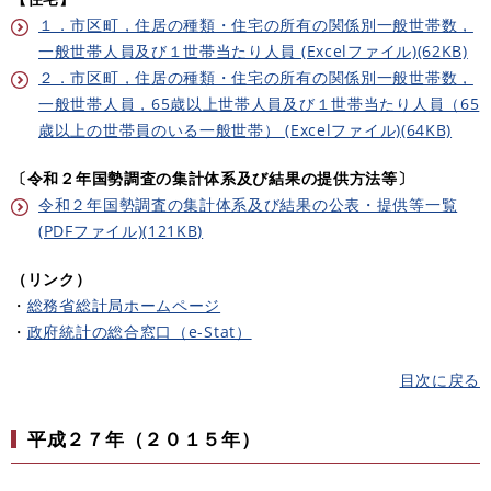
１．市区町，住居の種類・住宅の所有の関係別一般世帯数，
一般世帯人員及び１世帯当たり人員 (Excelファイル)(62KB)
２．市区町，住居の種類・住宅の所有の関係別一般世帯数，
一般世帯人員，65歳以上世帯人員及び１世帯当たり人員（65
歳以上の世帯員のいる一般世帯） (Excelファイル)(64KB)
〔令和２年国勢調査の集計体系及び結果の提供方法等〕
令和２年国勢調査の集計体系及び結果の公表・提供等一覧
(PDFファイル)(121KB)
（リンク）
・
総務省総計局ホームページ
・
政府統計の総合窓口（e-Stat）
目次に戻る
平成２７年（２０１５年）