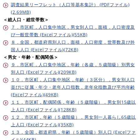
調査結果リーフレット（人口等基本集計） (PDFファイル)
(2.69MB)
＜総人口・総世帯数＞
７．市区町，人口集中地区，男女別人口，面積，人口密度及
び一般世帯数 (Excelファイル)(55KB)
８．全国，都道府県別人口，面積，人口密度，世帯数及び外
国人人口 (Excelファイル)(72KB)
＜男女・年齢・配偶関係＞
９．市区町，人口集中地区，年齢（各歳，５歳階級）別男女
別人口 (Excelファイル)(209KB)
１０．市区町，人口集中地区，年齢（３区分），男女別人口
並びに従属・年少・老年人口指数，老年化指数及び平均年齢
(Excelファイル)(49KB)
１１．市区町，配偶関係，年齢（５歳階級），男女別15歳以
上人口 (Excelファイル)(128KB)
１２．市区町，年齢（５歳階級），男女別一人暮らし65歳以
上人口 (Excelファイル)(35KB)
１３．全国，都道府県，年齢（５歳階級）別人口 (Excelファ
イル)(44KB)