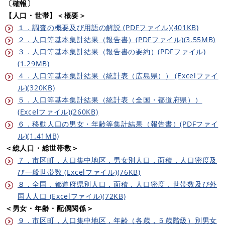
〔確報〕
【人口・世帯】
＜概要＞
１．調査の概要及び用語の解説 (PDFファイル)(401KB)
２．人口等基本集計結果（報告書）(PDFファイル)(3.55MB)
３．人口等基本集計結果（報告書の要約）(PDFファイル)
(1.29MB)
４．人口等基本集計結果（統計表（広島県）） (Excelファイ
ル)(320KB)
５．人口等基本集計結果（統計表（全国・都道府県））
(Excelファイル)(260KB)
６．移動人口の男女・年齢等集計結果（報告書）(PDFファイ
ル)(1.41MB)
＜総人口・総世帯数＞
７．市区町，人口集中地区，男女別人口，面積，人口密度及
び一般世帯数 (Excelファイル)(76KB)
８．全国，都道府県別人口，面積，人口密度，世帯数及び外
国人人口 (Excelファイル)(72KB)
＜男女・年齢・配偶関係＞
９．市区町，人口集中地区，年齢（各歳，５歳階級）別男女