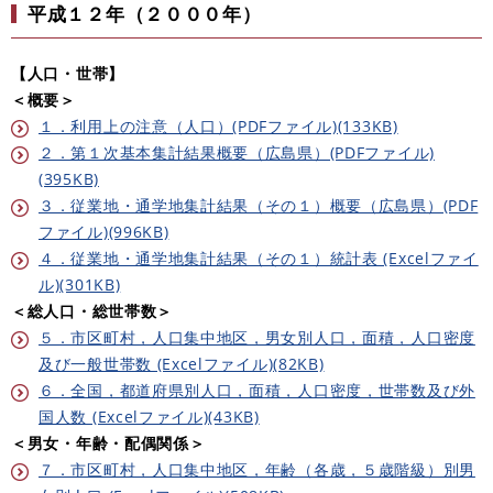
平成１２年（２０００年）
【人口・世帯】
＜概要＞
１．利用上の注意（人口）(PDFファイル)(133KB)
２．第１次基本集計結果概要（広島県）(PDFファイル)
(395KB)
３．従業地・通学地集計結果（その１）概要（広島県）(PDF
ファイル)(996KB)
４．従業地・通学地集計結果（その１）統計表 (Excelファイ
ル)(301KB)
＜総人口・総世帯数＞
５．市区町村，人口集中地区，男女別人口，面積，人口密度
及び一般世帯数 (Excelファイル)(82KB)
６．全国，都道府県別人口，面積，人口密度，世帯数及び外
国人数 (Excelファイル)(43KB)
＜男女・年齢・配偶関係＞
７．市区町村，人口集中地区，年齢（各歳，５歳階級）別男