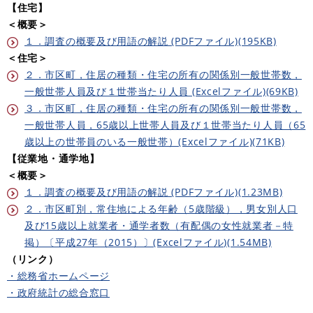
【住宅】
＜概要＞
１．調査の概要及び用語の解説 (PDFファイル)(195KB)
＜住宅＞
２．市区町，住居の種類・住宅の所有の関係別一般世帯数，
一般世帯人員及び１世帯当たり人員 (Excelファイル)(69KB)
３．市区町，住居の種類・住宅の所有の関係別一般世帯数，
一般世帯人員，65歳以上世帯人員及び１世帯当たり人員（65
歳以上の世帯員のいる一般世帯）(Excelファイル)(71KB)
【従業地・通学地】
＜概要＞
１．調査の概要及び用語の解説 (PDFファイル)(1.23MB)
２．市区町別，常住地による年齢（5歳階級），男女別人口
及び15歳以上就業者・通学者数（有配偶の女性就業者－特
掲）〔平成27年（2015）〕(Excelファイル)(1.54MB)
（リンク）
・総務省ホームページ
・政府統計の総合窓口