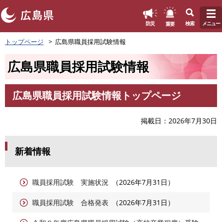
このページの本文へ
重要
防災
検索
メニュー
ペ
トップページ
広島県職員採用試験情報
ー
ジ
広島県職員採用試験情報
の
先
頭
広島県職員採用試験情報トップページ
で
本
す
文
。
掲載日
2026年7月30日
新着情報
職員採用試験 実施状況
2026年7月31日
職員採用試験 合格発表
2026年7月31日