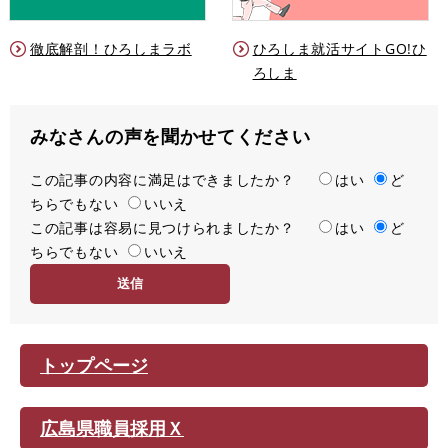
徹底解剖！ひろしまラボ
ひろしま就活サイトGO!ひ
ろしま
みなさんの声を聞かせてください
この記事の内容に満足はできましたか？
満
はい
ど
ちらでもない
足
いいえ
この記事は容易に見つけられましたか？
度
容
はい
ど
ちらでもない
易
いいえ
度
トップページ
広島県職員採用Ｘ