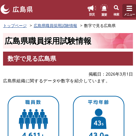
このページの本文へ
重要
防災
検索
メニュー
ペ
トップページ
広島県職員採用試験情報
数字で見る広島県
ー
ジ
広島県職員採用試験情報
の
先
頭
数字で見る広島県
で
本
す
文
。
掲載日
2026年3月1日
広島県組織に関するデータや数字を紹介しています。