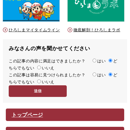
ひろしまマイタイムライン
徹底解剖！ひろしまラボ
みなさんの声を聞かせてください
この記事の内容に満足はできましたか？
満
はい
ど
ちらでもない
足
いいえ
この記事は容易に見つけられましたか？
度
容
はい
ど
ちらでもない
易
いいえ
度
トップページ