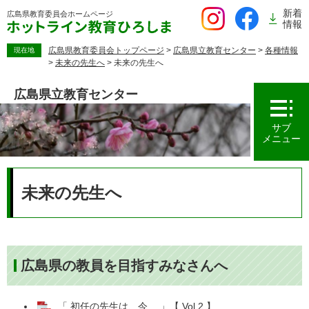
ペ
新着
広島県教育委員会
ホームページ
ー
情報
ジ
の
広島県教育委員会トップページ
>
広島県立教育センター
>
各種情報
現在地
>
未来の先生へ
>
未来の先生へ
先
頭
広島県立教育センター
で
す。
サブ
メニュー
本
文
未来の先生へ
広島県の教員を目指すみなさんへ
「 初任の先生は、今… 」【 Vol.2 】