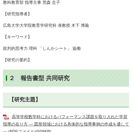
教科教育部 指導主事 荒森 圭子
【研究指導者】
広島大学大学院教育学研究科 准教授 木下 博義
【キーワード】
批判的思考力 理科 「しんかシート」 協働
【研究の要約】
２ 報告書型 共同研究
【研究主題】
高等学校数学科におけるパフォーマンス課題を取り入れた学習
指導の在り方 ― 図形領域における具体的な指導事例の作成を通して
― (PDFファイル)(509KB)