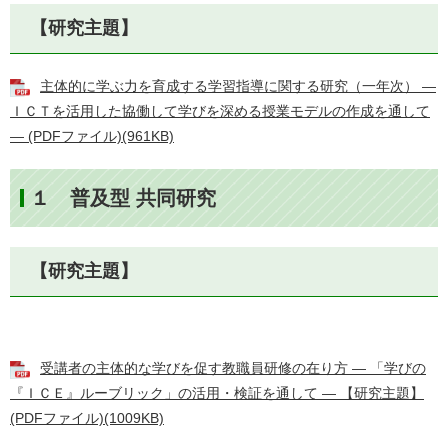
【研究主題】
主体的に学ぶ力を育成する学習指導に関する研究（一年次） ―
ＩＣＴを活用した協働して学びを深める授業モデルの作成を通して
― (PDFファイル)(961KB)
１ 普及型 共同研究
【研究主題】
受講者の主体的な学びを促す教職員研修の在り方 ― 「学びの
『ＩＣＥ』ルーブリック」の活用・検証を通して ― 【研究主題】
(PDFファイル)(1009KB)