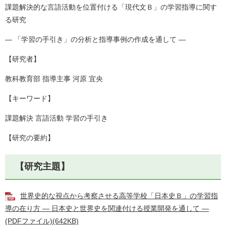
課題解決的な言語活動を位置付ける「現代文Ｂ」の学習指導に関す
る研究
― 「学習の手引き」の分析と指導事例の作成を通して ―
【研究者】
教科教育部 指導主事 河原 宜央
【キーワード】
課題解決 言語活動 学習の手引き
【研究の要約】
【研究主題】
世界史的な視点から考察させる高等学校「日本史Ｂ」の学習指
導の在り方 ― 日本史と世界史を関連付ける授業開発を通して ―
(PDFファイル)(642KB)