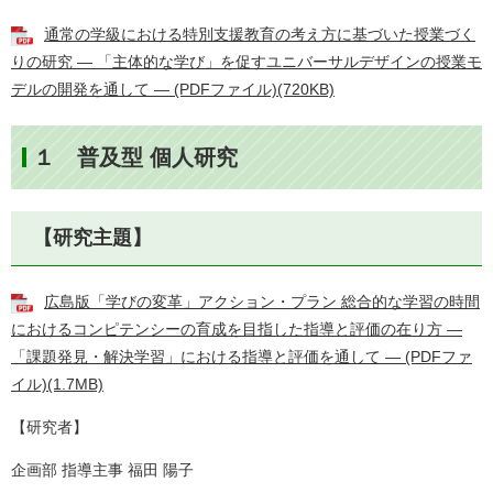
通常の学級における特別支援教育の考え方に基づいた授業づく
りの研究 ― 「主体的な学び」を促すユニバーサルデザインの授業モ
デルの開発を通して ― (PDFファイル)(720KB)
１ 普及型 個人研究
【研究主題】
広島版「学びの変革」アクション・プラン 総合的な学習の時間
におけるコンピテンシーの育成を目指した指導と評価の在り方 ―
「課題発見・解決学習」における指導と評価を通して ― (PDFファ
イル)(1.7MB)
【研究者】
企画部 指導主事 福田 陽子