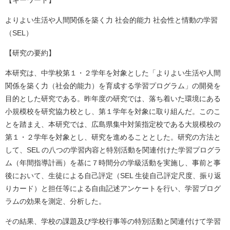
【キーワード】
よりよい生活や人間関係を築く力 社会的能力 社会性と情動の学習
（SEL）
【研究の要約】
本研究は、中学校第１・２学年を対象とした「よりよい生活や人間
関係を築く力（社会的能力）を育成する学習プログラム」の開発を
目的とした研究である。昨年度の研究では、落ち着いた環境にある
小規模校を研究協力校とし、第１学年を対象に取り組んだ。このこ
とを踏まえ、本研究では、広島県集中対策指定校である大規模校の
第１・２学年を対象とし、研究を進めることとした。研究の方法と
して、SEL の八つの学習内容と特別活動を関連付けた学習プログラ
ム（年間指導計画）を基に７時間分の学級活動を実施し、事前と事
後において、生徒による自己評定（SEL 生徒自己評定尺度、振り返
りカード）と担任等による自由記述アンケートを行い、学習プログ
ラムの効果を測定、分析した。
その結果、学校の課題及び学校行事等の特別活動と関連付けて学習