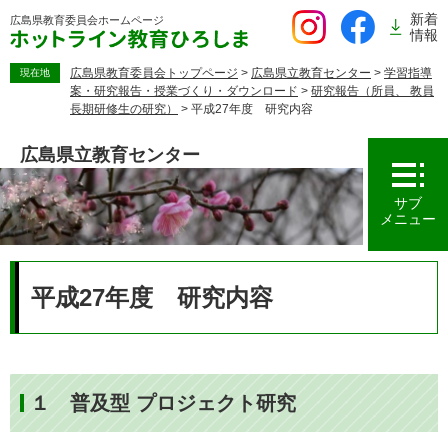
ペ
新着
広島県教育委員会
ホームページ
ー
情報
ジ
の
広島県教育委員会トップページ
>
広島県立教育センター
>
学習指導
現在地
案・研究報告・授業づくり・ダウンロード
>
研究報告（所員、 教員
先
長期研修生の研究）
>
平成27年度 研究内容
頭
で
広島県立教育センター
す。
サブ
メニュー
本
文
平成27年度 研究内容
１ 普及型 プロジェクト研究