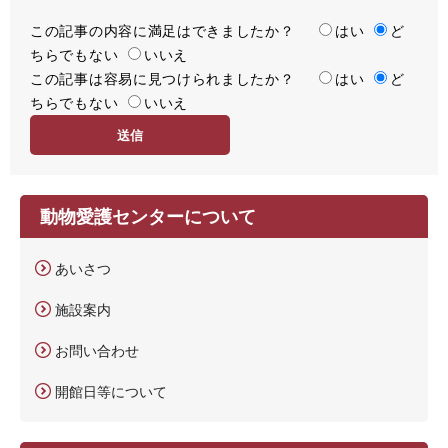
この記事の内容に満足はできましたか？
満
はい
ど
ちらでもない
足
いいえ
この記事は容易に見つけられましたか？
度
容
はい
ど
ちらでもない
易
いいえ
度
動物愛護センターについて
あいさつ
施設案内
お問い合わせ
開館日等について