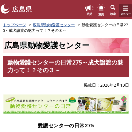
このページの本文へ
重要
防災
検索
メニュー
ペ
トップページ
広島県動物愛護センター
動物愛護センターの日常27
ー
5～成犬譲渡の魅力って！？その３～
ジ
の
広島県動物愛護センター
先
頭
で
動物愛護センターの日常275～成犬譲渡の魅
す
本
力って！？その３～
。
文
掲載日
2026年2月13日
愛護センターの日常275