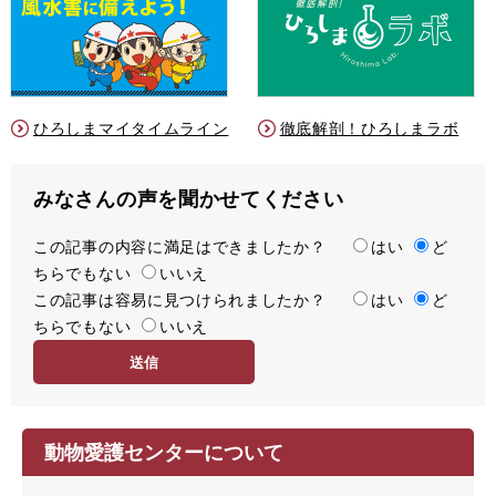
ひろしまマイタイムライン
徹底解剖！ひろしまラボ
みなさんの声を聞かせてください
この記事の内容に満足はできましたか？
満
はい
ど
ちらでもない
足
いいえ
この記事は容易に見つけられましたか？
度
容
はい
ど
ちらでもない
易
いいえ
度
動物愛護センターについて