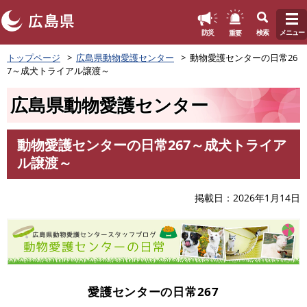
このページの本文へ
重要
防災
検索
メニュー
ペ
トップページ
広島県動物愛護センター
動物愛護センターの日常26
ー
7～成犬トライアル譲渡～
ジ
の
広島県動物愛護センター
先
頭
で
動物愛護センターの日常267～成犬トライア
す
本
ル譲渡～
。
文
掲載日
2026年1月14日
愛護センターの日常267