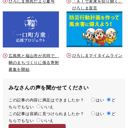
ひろしま県民だより夏号
「ＡＩで未来を切り開く」
ひろしま宣言
ひろしまマイタイムライン
広島県と福山市が共同で、
鞆のまちづくりに係る寄附
募集を開始
みなさんの声を聞かせてください
この記事の内容に満足はできましたか？
満
はい
ど
ちらでもない
足
いいえ
この記事は容易に見つけられましたか？
度
容
はい
ど
ちらでもない
易
いいえ
度