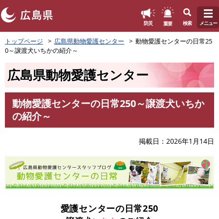
このページの本文へ
重要
防災
検索
メニュー
ペ
トップページ
広島県動物愛護センター
動物愛護センターの日常25
ー
0～譲渡犬いちかの紹介～
ジ
の
広島県動物愛護センター
先
頭
で
動物愛護センターの日常250～譲渡犬いちか
す
本
の紹介～
。
文
掲載日
2026年1月14日
愛護センターの日常250