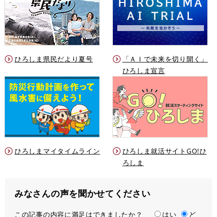
ひろしま県民だより夏号
「ＡＩで未来を切り開く」
ひろしま宣言
ひろしまマイタイムライン
ひろしま就活サイトGO!ひ
ろしま
みなさんの声を聞かせてください
この記事の内容に満足はできましたか？
満
はい
ど