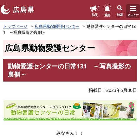
このページの本文へ
重要
防災
検索
メニュー
ペ
トップページ
広島県動物愛護センター
動物愛護センターの日常13
ー
1 ～写真撮影の裏側～
ジ
の
広島県動物愛護センター
先
頭
で
動物愛護センターの日常131 ～写真撮影の
す
本
裏側～
。
文
掲載日
2023年5月30日
みなさん！！