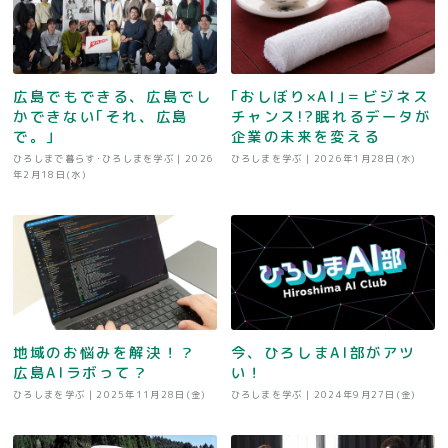
広島でもできる、広島でし
｢おしぼり×AI｣＝ビジネス
かできない｢それ、広島
チャンス!?眠れるデータが
で。｣
企業の未来を変える
ひろしまで暮らす･ひろしまを学ぶ |
2026
ひろしまを学ぶ |
2026年1月28日(水)
年2月18日(水)
地域のお悩みを解決！？
今、ひろしまAI部がアツ
広島AIラボって？
い！
ひろしまを学ぶ |
2025年11月28日(金)
ひろしまを学ぶ |
2024年9月27日(金)