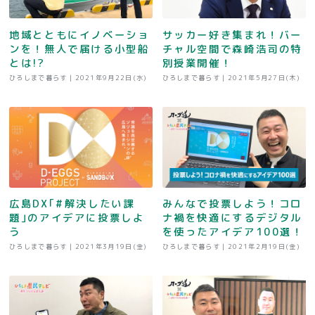
地域とともにイノベーショ
サッカー好き集まれ！バー
ンを！無人で届ける小型船
チャル空間で森崎浩司の特
とは!?
別授業開催！
ひろしまで暮らす |
2021年9月22日(水)
ひろしまで暮らす |
2021年5月27日(木)
広島DX｢#解決したい課
みんなで投票しよう！コロ
題｣のアイデアに投票しよ
ナ禍を快適にするデジタル
う
を使ったアイデア100選！
ひろしまで暮らす |
2021年3月19日(金)
ひろしまで暮らす |
2021年2月19日(金)