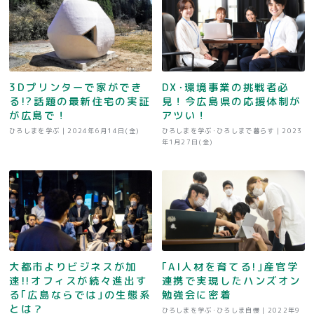
3Dプリンターで家ができ
DX･環境事業の挑戦者必
る!?話題の最新住宅の実証
見！今広島県の応援体制が
が広島で！
アツい！
ひろしまを学ぶ |
2024年6月14日(金)
ひろしまを学ぶ･ひろしまで暮らす |
2023
年1月27日(金)
大都市よりビジネスが加
｢AI人材を育てる!｣産官学
速!!オフィスが続々進出す
連携で実現したハンズオン
る｢広島ならでは｣の生態系
勉強会に密着
とは？
ひろしまを学ぶ･ひろしま自慢 |
2022年9