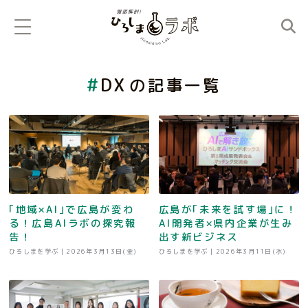
DX
の記事一覧
｢地域×AI｣で広島が変わ
広島が｢未来を試す場｣に！
る！広島AIラボの探究報
AI開発者×県内企業が生み
告！
出す新ビジネス
ひろしまを学ぶ |
2026年3月13日(金)
ひろしまを学ぶ |
2026年3月11日(水)