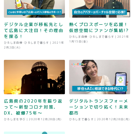
デジタル企業が移転先とし
熱くプロスポーツを応援！
て広島に大注目！その理由
仮想空間にファンが集結!?
を探る！
ひろしま自慢･ひろしまで暮らす |
2021年
1月15日(金)
ひろしま自慢･ひろしまで暮らす |
2021年
2月2日(火)
広島県の2020年を振り返
デジタルトランスフォーメ
って～新型コロナ対策、
ーションで切り拓く！未来
DX、被爆75年～
都市
ひろしまを学ぶ |
2020年12月28日(月)
ひろしまで暮らす |
2020年12月28日(月)