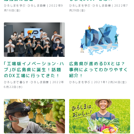
ひろしまを学ぶ･ひろしま自慢 |
2022年9
ひろしまを学ぶ･ひろしま自慢 |
2022年7
月16日(金)
月29日(金)
｢工場版イノベーション･ハ
広島県が進めるDXとは？
ブ｣が広島県に誕生！話題
事例によってわかりやすく
のDX工場に行ってきた！
紹介！
ひろしまで暮らす･ひろしま自慢 |
2022年
ひろしまを学ぶ |
2021年12月24日(金)
6月22日(水)