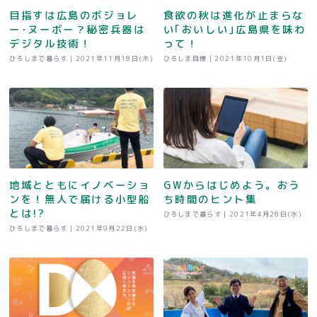
目指すは広島のボジョレ
食欲の秋は進化が止まらな
ー･ヌーボー？秘密兵器は
い｢おいしい｣広島県を味わ
デジタル技術！
って！
ひろしまで暮らす |
2021年11月18日(木)
ひろしま自慢 |
2021年10月1日(金)
地域とともにイノベーショ
GWからはじめよう。おう
ンを！無人で届ける小型船
ち時間のヒント集
とは!?
ひろしまで暮らす |
2021年4月28日(水)
ひろしまで暮らす |
2021年9月22日(水)