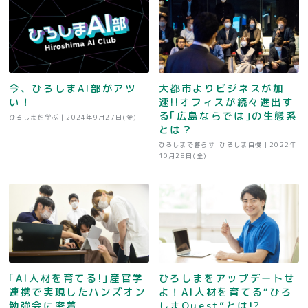
今、ひろしまAI部がアツ
大都市よりビジネスが加
い！
速!!オフィスが続々進出す
る｢広島ならでは｣の生態系
ひろしまを学ぶ |
2024年9月27日(金)
とは？
ひろしまで暮らす･ひろしま自慢 |
2022年
10月28日(金)
｢AI人材を育てる!｣産官学
ひろしまをアップデートせ
連携で実現したハンズオン
よ！AI人材を育てる“ひろ
勉強会に密着
しまQuest”とは!?