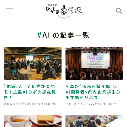
AI
の記事一覧
｢地域×AI｣で広島が変わ
広島が｢未来を試す場｣に！
る！広島AIラボの探究報
AI開発者×県内企業が生み
告！
出す新ビジネス
ひろしまを学ぶ |
2026年3月13日(金)
ひろしまを学ぶ |
2026年3月11日(水)