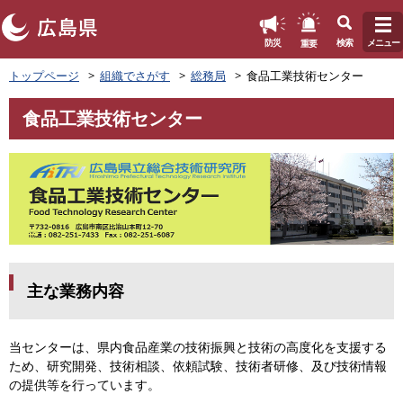
このページの本文へ
重要
防災
検索
メニュー
ペ
トップページ
組織でさがす
総務局
食品工業技術センター
ー
ジ
食品工業技術センター
の
本
先
文
頭
で
す
。
主な業務内容
当センターは、県内食品産業の技術振興と技術の高度化を支援する
ため、研究開発、技術相談、依頼試験、技術者研修、及び技術情報
の提供等を行っています。