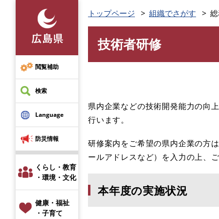
ペ
トップページ
組織でさがす
総
ー
ジ
技術者研修
の
本
先
文
頭
閲覧補助
で
す
検索
。
県内企業などの技術開発能力の向
Language
行います。
防災情報
研修案内をご希望の県内企業の方
ールアドレスなど）を入力の上、
くらし・教育
・環境・文化
本年度の実施状況
健康・福祉
・子育て