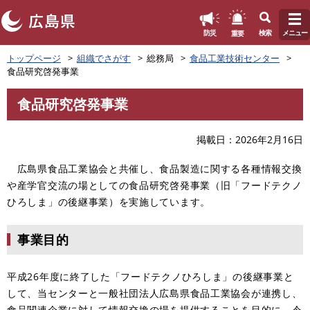
このページの本文へ
重要
防災
検索
メニュー
ペ
トップページ
組織でさがす
総務局
食品工業技術センター
ー
食品研究啓発事業
ジ
の
食品研究啓発事業
先
本
頭
文
で
掲載日
2026年2月16日
す
。
広島県食品工業協会と共催し、食品製造に関する各種情報交換
や産学官交流の場としての食品研究啓発事業（旧「フードテクノ
ひろしま」の後継事業）を実施しています。
事業目的
平成26年度に終了した「フードテクノひろしま」の後継事業と
して、当センターと一般社団法人広島県食品工業協会が連携し、
食品関連企業に対して情報交換の場を提供することを目的に、令