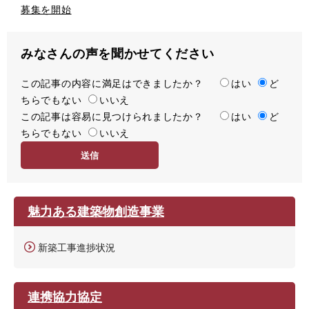
募集を開始
みなさんの声を聞かせてください
この記事の内容に満足はできましたか？
満
はい
ど
ちらでもない
足
いいえ
この記事は容易に見つけられましたか？
度
容
はい
ど
ちらでもない
易
いいえ
度
魅力ある建築物創造事業
新築工事進捗状況
連携協力協定