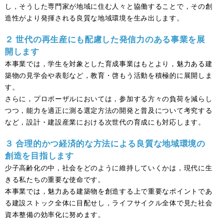
し，そうした専門家が地域に住む人々と協働することで，その創
造性がより発揮される良質な地域環境を生み出します。
２ 世代の再生産にも配慮した発信力のある事業を展
開します
本事業では，学生を対象とした育成事業はもとより，魅力ある建
築物の見学会や表彰など，教育・啓もう活動を積極的に展開しま
す。
さらに，プロポーザルにおいては，参加する方々の負荷を減らし
つつ，能力を適正に測る選定方法の開発と普及について考究する
など，設計・建設産業における次世代の育成にも対応します。
３ 合理的かつ経済的な方法による良質な地域環境の
創造を目指します
少子高齢化の中，社会をどのように維持していくかは，現代に生
きる私たちの重要な使命です。
本事業では，魅力ある建築物を創造する上で重要なポイントであ
る建設ストック全体に目配せし，ライフサイクル全体で見た社会
資本整備の効率化に努めます。