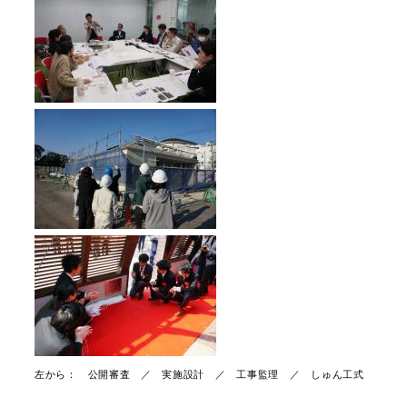
左から： 公開審査 ／ 実施設計 ／ 工事監理 ／ しゅん工式