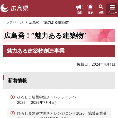
このページの本文へ
重要
防災
検索
メニュー
ペ
トップページ
広島発！”魅力ある建築物”
ー
ジ
広島発！”魅力ある建築物”
の
先
頭
魅力ある建築物創造事業
で
本
す
文
。
掲載日
2024年4月1日
新着情報
ひろしま建築学生チャレンジコンペ
2026
2026年7月4日
ひろしま建築学生チャレンジコンペ2026 協賛企業募