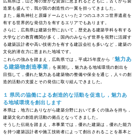
広島県は，山と海の豊かな資源に恵まれるとともに，古くから製
造業も盛んで，我が国の創造性の一翼を担ってきました。
また，厳島神社と原爆ドームといった２つのユネスコ世界遺産を
有する世界的な発信力を有するエリアでもあります。
さらに，広島県は建築分野において，歴史ある建築学科を有する
大学などの教育機関が多く，国内のみならず世界を視野に活躍す
る建築設計者や高い技術力を有する建設会社も多いなど，建築の
文化的潜在力に恵まれた地域です。
魅力あ
これらの強みを踏まえ，広島県では，平成25年度から「
る建築物創造事業
」を展開し，魅力ある地域環境の創出を
目指して，優れた魅力ある建築物の整備や保全を通じ，人々の創
造的活動の支援とその発信に取り組んできました。
１ 県民の協働による創造的な活動を促進し，魅力あ
る地域環境を創出します
本県は，地方にありながら建築分野において多くの強みを持ち，
建築文化の創造的活動の拠点となってきました。
そうした伝統を踏まえ，本事業では，優れた建築は，優れた能力
を持つ建築設計者や施工技術者によって創出されることを基本と