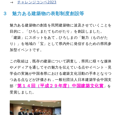
→
チャレンジコンペ202
3
３ 魅力ある建築物の表彰制度創設等
魅力ある建築物の創造を民間建築物に波及させていくことを
目的に，「ひろしまたてものがたり」を創設しました。
「建築」にスポットをあて，ひろしまの「魅力（ものがた
り）」を地域の「宝」として県内外に発信するための県民参
加型イベントです。
この取組は，既存の建築について調査し，県民に様々な媒体
やメディアを通してその魅力を伝えている点やイベント・見
学会の実施が中国各県における建築文化活動の手本となりつ
つある点などが評価され，一般社団法人日本建築学会中国支
第１４回（平成２９年度）中国建築文化賞
部「
」を
受賞しました。