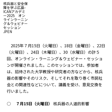
核兵器と安全保
障を学ぶ広島-
ICANアカデミ
ー2025 オン
ラインラーニン
グ＆ウェビナー
核兵器と安全保障を学ぶ広島-ICANアカデミー2025 オンライ
セッション
ンラーニング＆ウェビナーセッション
JP
EN
2025年７月15日（火曜日）、18日（金曜日）、22日
（火曜日）、24日（木曜日）、30（水曜日）の計５
回、オンライン・ラーニング＆ウェビナー・セッショ
ンが開催されました。このセッションでは、参加者
は、招待された大学教授や研究者の方などから、核兵
器の影響やそのリスク、そしてそれを取り巻く市民社
会との関連性などについて、講義を受け、意見交換を
行いました。
○
７
月15日（火曜日）
核兵器の人道的影響