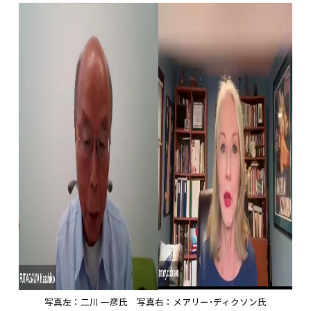
写真左：二川 一彦氏 写真右：メアリー･ディクソン氏