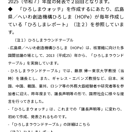
2025（令和７）年度の発表で２回目となります。
◆ 「ひろしまウォッチ」を作成するにあたり、広島
県／へいわ創造機構ひろしま（HOPe）が毎年作成し
ている「ひろしまレポート」（注２）を参照していま
す。
（注１）ひろしまラウンドテーブル
- 広島県／へいわ創造機構ひろしま（HOPe）は、核軍縮に向けた多
国間協議の場として、2013（平成25）年から、「ひろしまラウンド
テーブル」を実施しています。
- ひろしまラウンドテーブル」では、藤原 帰一東京大学教授（当
時）を議長とし、また、ギャレス・エバンズ教授など、日本、米
国、中国、韓国、豪州、ロシア等の外務大臣経験者や研究者等を参
加者に迎え、昨年度まで、議長声明等の形で、国際社会に様々な提
言を行ってきました。
- 「ひろしまウォッチ」は、これまでの「議長声明等」に変わり、
初めて作成、発表されるものです。
-
「ひろしまラウンドテーブル」の詳細はこちら
​（注２）ひろしまレポート