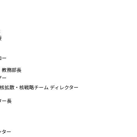
表
授
ロー
 教務部長
ザー
 核拡散・核戦略チーム ディレクター
ター長
ンター