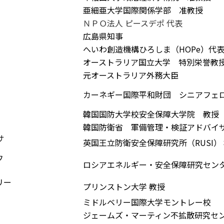
亜細亜大学国際関係学部 准教授
ＮＰＯ法人 ピースデポ 代表
広島県知事
へいわ創造機構ひろしま（HOPe）代
オーストラリア国立大学 特別栄誉教
元オーストラリア外務大臣
カーネギー国際平和財団 シニアフェ
韓国国防大学校安全保障大学院 教授
韓国防衛省 軍備管理・検証アドバイ
サ
英国王立防衛安全保障研究所（RUSI）
フ
ロシアエネルギー・安全保障研究セン
リー
プリンストン大学 教授
ミドルベリー国際大学モントレー校
ジェームズ・マーティン不拡散研究セ