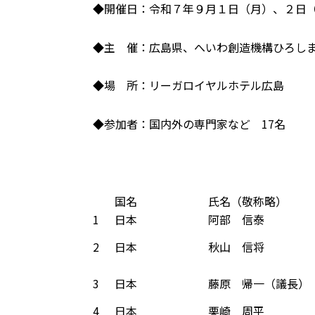
◆開催日：令和７年９月１日（月）、２日
◆主 催：広島県、へいわ創造機構ひろしま
◆場 所：リーガロイヤルホテル広島
◆参加者：国内外の専門家など 17名
国名
氏名（敬称略）
1
日本
阿部 信泰
2
日本
秋山 信将
3
日本
藤原 帰一（議長）
4
日本
栗崎 周平