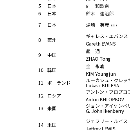
5
日本
向 和歌奈
6
日本
鈴木 達治郎
7
日本
湯崎 英彦
（※）
ギャレス・エバンス
8
豪州
Gareth EVANS
趙 通
9
中国
ZHAO Tong
金 永峻
10
韓国
KIM Youngjun
ルーカシュ・クレッ
11
ポーランド
Lukasz KULESA
アントン・フロプコ
12
ロシア
Anton KHLOPKOV
ジョン・アイケンベ
13
米国
G. John Ikenberry
ジェフリー・ルイス
14
米国
Jeffrey LEWIS