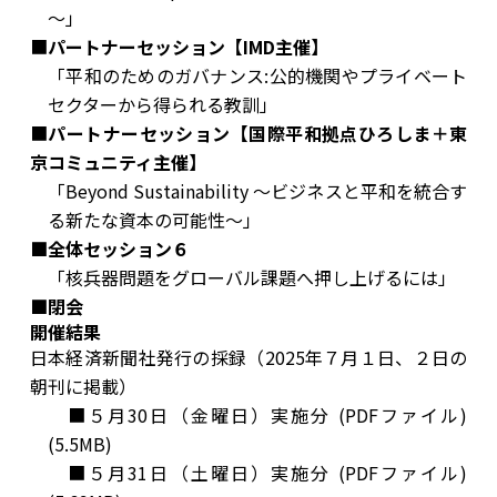
～」
■
パートナーセッション【IMD主催】
​「平和のためのガバナンス:公的機関やプライベート
セクターから得られる教訓」
■
パートナーセッション【国際平和拠点ひろしま＋東
京コミュニティ主催】
「Beyond Sustainability ～ビジネスと平和を統合す
る新たな資本の可能性～」
■全体セッション６
「核兵器問題をグローバル課題へ押し上げるには」
■閉会
開催結果
日本経済新聞社発行の採録（2025年７月１日、２日の
朝刊に掲載）
■
５月30日（金曜日）実施分 (PDFファイル)
(5.5MB)
■
５月31日（土曜日）実施分 (PDFファイル)