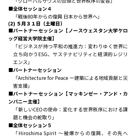
「グローバルサウスの台頭と世界秩序の変容」
■全体セッション４
「戦後80年からの復興 日本から世界へ」
(2) ５月３１日（土曜日）
■パートナーセッション【ノースウェスタン大学ケロ
ッグ経営大学院主催】
「ビジネスが持つ平和の推進力：変わりゆく世界に
立ち向かうESG、サステナビリティと経済的レジリ
エンス」
■パートナーセッション
​「Architecture for Peace ー建築による地域貢献と災
害支援」
■
パートナーセッション【マッキンゼー・アンド・カ
ンパニー主催】
「新しいCEOの使命：変化する世界秩序における課
題と機会の舵取り」
■全体セッション５
「Hiroshima Spirit ～被爆からの復興、その先へ