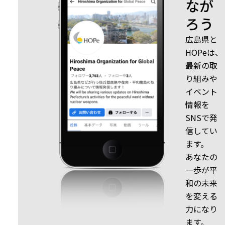
なが
ろう
広島県と
HOPeは、
最新の取
り組みや
イベント
情報を
SNSで発
信してい
ます。
あなたの
一歩が平
和の未来
を変える
力になり
ます。