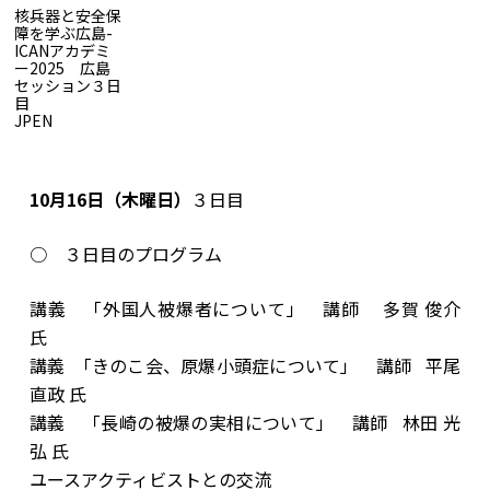
核兵器と安全保
障を学ぶ広島-
ICANアカデミ
ー2025 広島
セッション３日
目
核兵器と安全保障を学ぶ広島-ICANアカデミー2025 広島セッ
JP
EN
ション３日目
​10月16日（木曜日）
３日目
○ ３日目のプログラム
講義 「外国人被爆者について」 講師 多賀 俊介
氏
講義 「きのこ会、原爆小頭症について」 講師 平尾
直政 氏
講義 「長崎の被爆の実相について」 講師 林田 光
弘 氏
ユースアクティビストとの交流