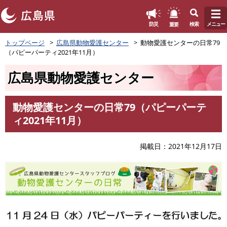
このページの本文へ
重要
防災
検索
メニュー
ペ
トップページ
広島県動物愛護センター
動物愛護センターの日常79
ー
（パピーパーティ2021年11月）
ジ
の
広島県動物愛護センター
先
頭
で
動物愛護センターの日常79（パピーパーテ
す
本
ィ2021年11月）
。
文
掲載日
2021年12月17日