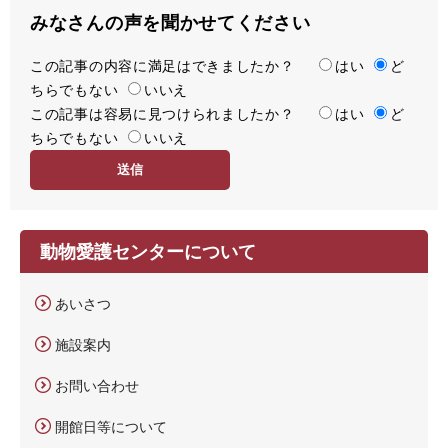
みなさんの声を聞かせてください
この記事の内容に満足はできましたか？
満
はい
ど
ちらでもない
足
いいえ
この記事は容易に見つけられましたか？
度
容
はい
ど
ちらでもない
易
いいえ
度
動物愛護センターについて
あいさつ
施設案内
お問い合わせ
開館日等について