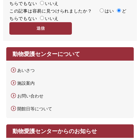
ちらでもない
足
いいえ
この記事は容易に見つけられましたか？
度
容
はい
ど
ちらでもない
易
いいえ
度
動物愛護センターについて
あいさつ
施設案内
お問い合わせ
開館日等について
動物愛護センターからのお知らせ