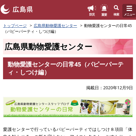
このページの本文へ
重要
防災
検索
メニュー
ペ
トップページ
広島県動物愛護センター
動物愛護センターの日常45
ー
（パピーパーティ・しつけ編）
ジ
の
広島県動物愛護センター
先
頭
で
動物愛護センターの日常45（パピーパーテ
す
本
ィ・しつけ編）
。
文
掲載日
2020年12月9日
愛護センターで行っているパピーパーティではしつけ８項目「体