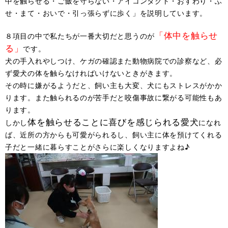
中を触らせる・ご飯を守らない・アイコンタクト・おすわり・ふ
せ・まて・おいで・引っ張らずに歩く」を説明しています。
「体中を触らせ
８項目の中で私たちが一番大切だと思うのが
る」
です。
犬の手入れやしつけ、ケガの確認また動物病院での診察など、必
ず愛犬の体を触らなければいけないときがきます。
その時に嫌がるようだと、飼い主も大変、犬にもストレスがかか
ります。また触られるのが苦手だと咬傷事故に繋がる可能性もあ
ります。
体を触らせることに喜びを感じられる愛犬
しかし
になれ
ば、近所の方からも可愛がられるし、飼い主に体を預けてくれる
子だと一緒に暮らすことがさらに楽しくなりますよね♪