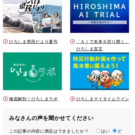
ひろしま県民だより夏号
「ＡＩで未来を切り開く」
ひろしま宣言
徹底解剖！ひろしまラボ
ひろしまマイタイムライン
みなさんの声を聞かせてください
この記事の内容に満足はできましたか？
満
はい
ど