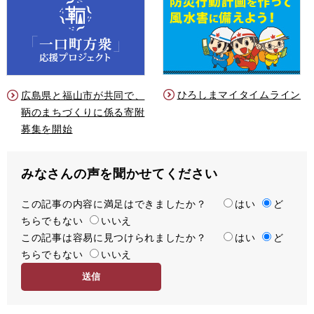
ひろしまマイタイムライン
広島県と福山市が共同で、
鞆のまちづくりに係る寄附
募集を開始
みなさんの声を聞かせてください
この記事の内容に満足はできましたか？
満
はい
ど
ちらでもない
足
いいえ
この記事は容易に見つけられましたか？
度
容
はい
ど
ちらでもない
易
いいえ
度