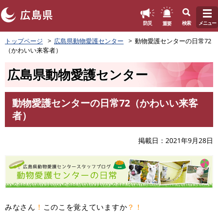
このページの本文へ
重要
防災
検索
メニュー
ペ
トップページ
広島県動物愛護センター
動物愛護センターの日常72
ー
（かわいい来客者）
ジ
の
広島県動物愛護センター
先
頭
で
動物愛護センターの日常72（かわいい来客
す
本
者）
。
文
掲載日
2021年9月28日
みなさん
！
このこを覚えていますか
？！