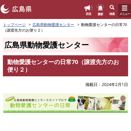
このページの本文へ
重要
防災
検索
メニュー
ペ
トップページ
広島県動物愛護センター
動物愛護センターの日常70
ー
（譲渡先方のお便り２）
ジ
の
広島県動物愛護センター
先
頭
で
動物愛護センターの日常70（譲渡先方のお
す
本
便り２）
。
文
掲載日
2024年2月1日