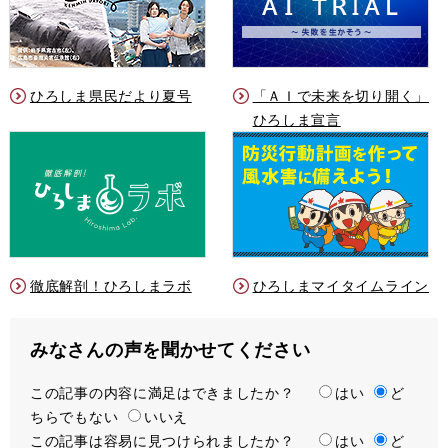
ひろしま県民だより夏号
「ＡＩで未来を切り開く」
ひろしま宣言
徹底解剖！ひろしまラボ
ひろしまマイタイムライン
みなさんの声を聞かせてください
この記事の内容に満足はできましたか？
満
はい
ど
ちらでもない
足
いいえ
この記事は容易に見つけられましたか？
度
容
はい
ど