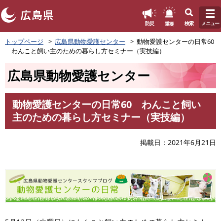
このページの本文へ
重要
防災
検索
メニュー
ペ
トップページ
広島県動物愛護センター
動物愛護センターの日常60
ー
わんこと飼い主のための暮らし方セミナー（実技編）
ジ
の
広島県動物愛護センター
先
頭
で
動物愛護センターの日常60 わんこと飼い
す
本
主のための暮らし方セミナー（実技編）
。
文
掲載日
2021年6月21日