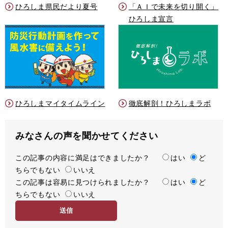
ひろしま県民だより夏号
「ＡＩで未来を切り開く」
ひろしま宣言
ひろしまマイタイムライン
徹底解剖！ひろしまラボ
みなさんの声を聞かせてください
この記事の内容に満足はできましたか？
満
はい
ど
ちらでもない
足
いいえ
この記事は容易に見つけられましたか？
度
容
はい
ど
ちらでもない
易
いいえ
度