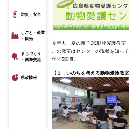
防災・安全
しごと・産業
・観光
今年も「夏の親子DE動物愛護教室
この教室はセンターの現状を知っ
まちづくり
年で5回目。
・国際交流
【１，いのちを考える動物愛護教
県政情報