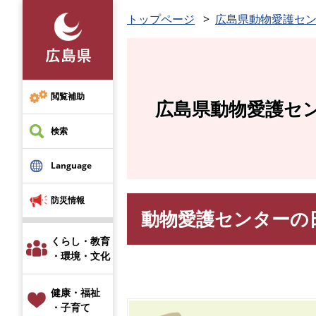
ペ
トップページ
広島県動物愛護セ
ー
ジ
の
先
頭
閲覧補助
広島県動物愛護セ
で
す
検索
。
Language
防災情報
動物愛護センターの日
本
文
くらし・教育
・環境・文化
健康・福祉
・子育て