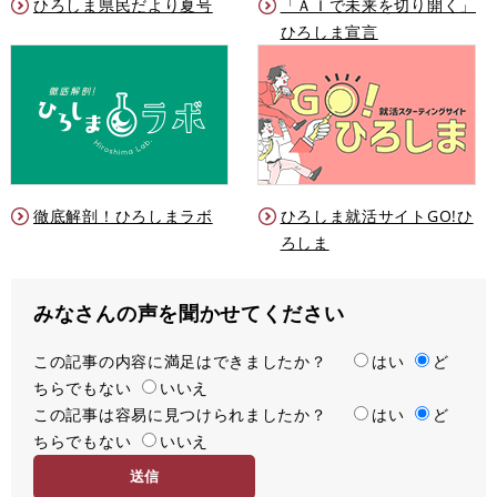
ひろしま県民だより夏号
「ＡＩで未来を切り開く」
ひろしま宣言
徹底解剖！ひろしまラボ
ひろしま就活サイトGO!ひ
ろしま
みなさんの声を聞かせてください
この記事の内容に満足はできましたか？
満
はい
ど
ちらでもない
足
いいえ
この記事は容易に見つけられましたか？
度
容
はい
ど
ちらでもない
易
いいえ
度