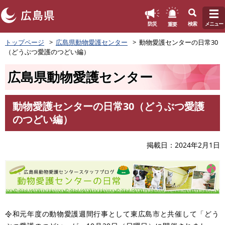
このページの本文へ
重要
防災
検索
メニュー
ペ
トップページ
広島県動物愛護センター
動物愛護センターの日常30
ー
（どうぶつ愛護のつどい編）
ジ
の
広島県動物愛護センター
先
頭
で
動物愛護センターの日常30（どうぶつ愛護
す
本
のつどい編）
。
文
掲載日
2024年2月1日
令和元年度の動物愛護週間行事として東広島市と共催して「どう