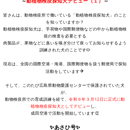
～
動植物検疫探知犬デビュー（１）
～
皆さんは、動物検疫所で働いている「動植物検疫探知犬」のこと
を知っていますか？
動植物検疫探知犬は、手荷物や国際郵便物などの中から動植物検
疫の検査を必要とする
肉製品🍖、果物などに臭いを嗅ぎ分けて座ってお知らせするよう
訓練された犬のことです🐶
現在は、全国の国際空港・海港、国際郵便物を扱う郵便局で探知
✈
活動をしています
そして、このたび広島県動物愛護センターで保護されていた犬
が、
動物検疫所での育成訓練を経て、
令和６年３月12日に正式に動
植物検疫探知犬としてデビュー
し、
成田空港で活動を開始しています👏
✨あさひ号✨