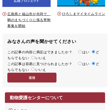
ひろしまマイタイムライン
広島県と福山市が共同で、
鞆のまちづくりに係る寄附
募集を開始
みなさんの声を聞かせてください
この記事の内容に満足はできましたか？
満
はい
ど
ちらでもない
足
いいえ
この記事は容易に見つけられましたか？
度
容
はい
ど
ちらでもない
易
いいえ
度
動物愛護センターについて