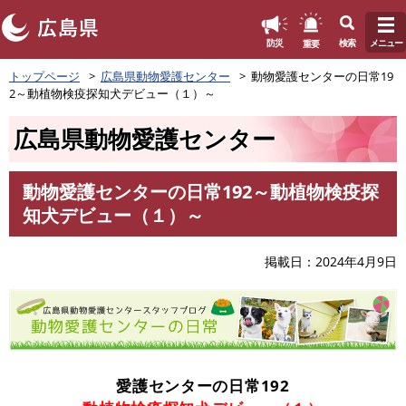
このページの本文へ
重要
防災
検索
メニュー
ペ
トップページ
広島県動物愛護センター
動物愛護センターの日常19
ー
2～動植物検疫探知犬デビュー（１）～
ジ
の
広島県動物愛護センター
先
頭
で
動物愛護センターの日常192～動植物検疫探
す
本
知犬デビュー（１）～
。
文
掲載日
2024年4月9日
愛護センターの日常192