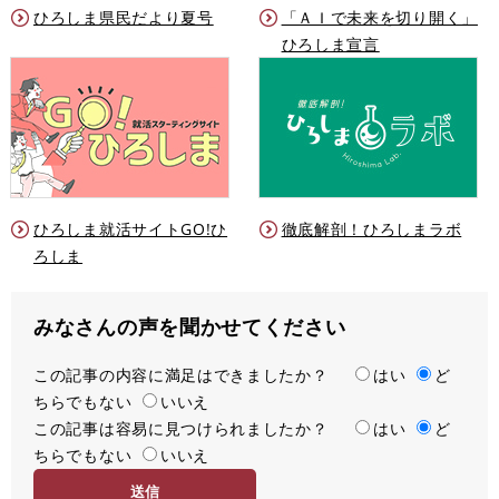
ひろしま県民だより夏号
「ＡＩで未来を切り開く」
ひろしま宣言
ひろしま就活サイトGO!ひ
徹底解剖！ひろしまラボ
ろしま
みなさんの声を聞かせてください
この記事の内容に満足はできましたか？
満
はい
ど
ちらでもない
足
いいえ
この記事は容易に見つけられましたか？
度
容
はい
ど
ちらでもない
易
いいえ
度