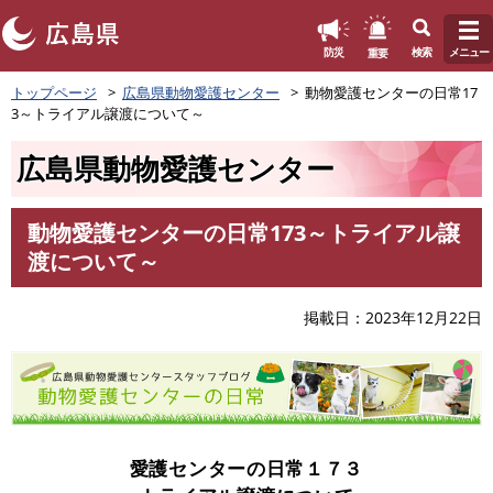
このページの本文へ
重要
防災
検索
メニュー
ペ
トップページ
広島県動物愛護センター
動物愛護センターの日常17
ー
3～トライアル譲渡について～
ジ
の
広島県動物愛護センター
先
頭
で
動物愛護センターの日常173～トライアル譲
す
本
渡について～
。
文
掲載日
2023年12月22日
愛護センターの日常１７３