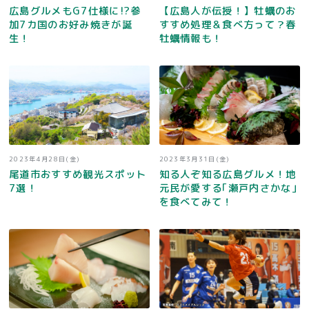
広島グルメもG7仕様に!?参
【広島人が伝授！】牡蠣のお
加7カ国のお好み焼きが誕
すすめ処理＆食べ方って？春
生！
牡蠣情報も！
2023年4月28日(金)
2023年3月31日(金)
尾道市おすすめ観光スポット
知る人ぞ知る広島グルメ！地
7選！
元民が愛する｢瀬戸内さかな｣
を食べてみて！