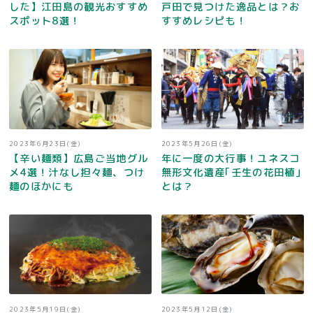
した】江田島の観光おすすめ
戸田で見つけた逸品とは？お
スポット8選！
すすめレシピも！
2023年6月23日(金)
2023年5月26日(金)
【辛い麺類】広島ご当地グル
年に一度の大行事！ユネスコ
メ4選！汁なし担々麺、つけ
無形文化遺産｢壬生の花田植｣
麺のほかにも
とは？
2023年5月19日(金)
2023年5月12日(金)