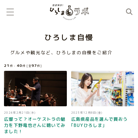
ひろしま自慢
グルメや観光など、ひろしまの自慢をご紹介
21
40
97
件 -
件 [全
件]
2024年2月21日(水)
2023年12月8日(金)
広響って？オーケストラの魅
広島県産品を選んで買おう
力を下野竜也さんに聴いてみ
｢BUYひろしま｣
ました！