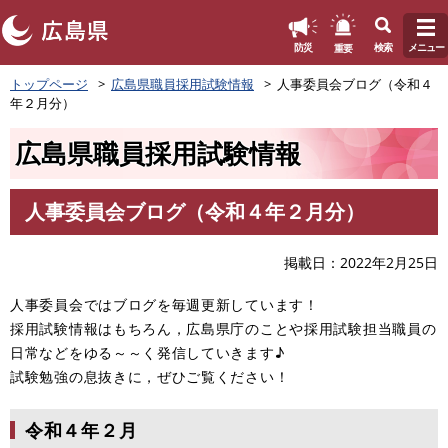
このページの本文へ
重要
防災
検索
メニュー
ペ
トップページ
広島県職員採用試験情報
人事委員会ブログ（令和４
ー
年２月分）
ジ
の
広島県職員採用試験情報
先
頭
で
人事委員会ブログ（令和４年２月分）
す
本
。
文
掲載日
2022年2月25日
人事委員会ではブログを毎週更新しています！
採用試験情報はもちろん，広島県庁のことや採用試験担当職員の
日常などをゆる～～く発信していきます♪
試験勉強の息抜きに，ぜひご覧ください！
令和４年２月