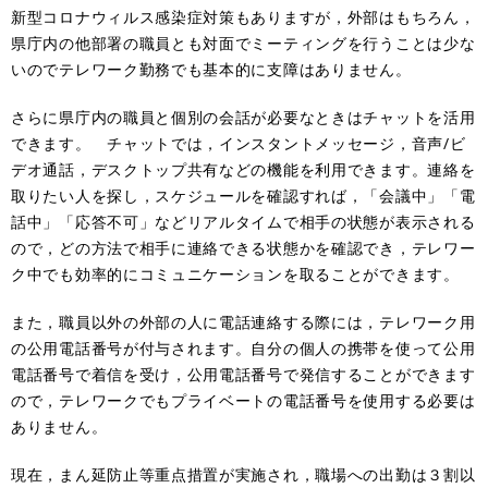
新型コロナウィルス感染症対策もありますが，外部はもちろん，
県庁内の他部署の職員とも対面でミーティングを行うことは少な
いのでテレワーク勤務でも基本的に支障はありません。
さらに県庁内の職員と個別の会話が必要なときはチャットを活用
できます。 チャットでは，インスタントメッセージ，音声/ビ
デオ通話，デスクトップ共有などの機能を利用できます。連絡を
取りたい人を探し，スケジュールを確認すれば，「会議中」「電
話中」「応答不可」などリアルタイムで相手の状態が表示される
ので，どの方法で相手に連絡できる状態かを確認でき，テレワー
ク中でも効率的にコミュニケーションを取ることができます。
また，職員以外の外部の人に電話連絡する際には，テレワーク用
の公用電話番号が付与されます。自分の個人の携帯を使って公用
電話番号で着信を受け，公用電話番号で発信することができます
ので，テレワークでもプライベートの電話番号を使用する必要は
ありません。
現在，まん延防止等重点措置が実施され，職場への出勤は３割以