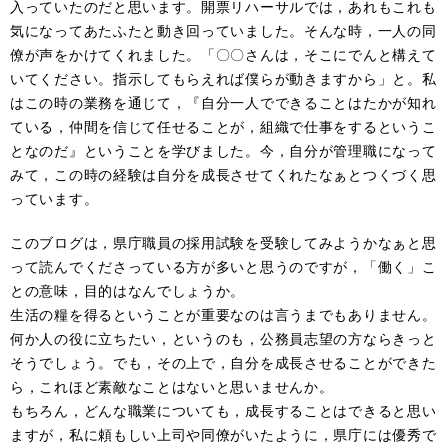
入っていたのだと思います。開票リハーサルでは，あれもこれも
気になってあたふたと動き回っていました。そんな時，一人の同
僚が声をかけてくれました。「〇〇さんは，そこにでんと構えて
いてください。指示してもらえれば僕らが動きますから」と。私
はこの時の業務を通じて，『自分一人でできることはたかが知れ
ている，仲間を信じて任せることが，組織で仕事をするというこ
となのだ』ということを学びました。今，自分が管理職になって
みて，この時の経験は自分を成長させてくれたなぁとつくづく思
っています。
このブログは，県庁職員の採用試験を受験してみようかなぁと思
って読んでくださっている方が多いと思うのですが，「働く」こ
との意味，目的はなんでしょうか。
生活の糧を得るということが重要なのは言うまでもありません。
何か人の役に立ちたい，というのも，公務員志望の方ならきっと
そうでしょう。でも，その上で，自分を成長させることができた
ら，これほど素敵なことはないと思いませんか。
もちろん，どんな職業についても，成長することはできると思い
ますが，私に頼もしい上司や同僚がいたように，県庁には優秀で