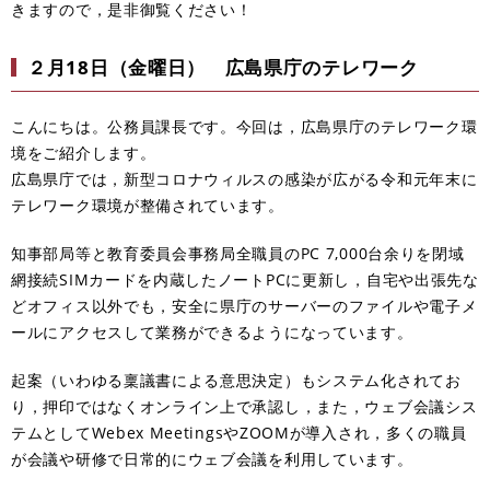
きますので，是非御覧ください！
２月18日（金曜日） 広島県庁のテレワーク
こんにちは。公務員課長です。今回は，広島県庁のテレワーク環
境をご紹介します。
広島県庁では，新型コロナウィルスの感染が広がる令和元年末に
テレワーク環境が整備されています。
知事部局等と教育委員会事務局全職員のPC 7,000台余りを閉域
網接続SIMカードを内蔵したノートPCに更新し，自宅や出張先な
どオフィス以外でも，安全に県庁のサーバーのファイルや電子メ
ールにアクセスして業務ができるようになっています。
起案（いわゆる稟議書による意思決定）もシステム化されてお
り，押印ではなくオンライン上で承認し，また，ウェブ会議シス
テムとしてWebex MeetingsやZOOMが導入され，多くの職員
が会議や研修で日常的にウェブ会議を利用しています。