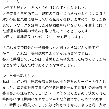
こんにちは。
今年度も残すところあと２か月足らずとなりました。
人事委員会事務局では，以前のブログにもあったように，コロナ
対策の応援業務に従事している職員が複数いますので，残った職
員でテレワークを活用した分散勤務を行いながら，年度末に向け
た整理や新年度の仕込みに取り組んでいるところです。
今回は，事務局長（50代，女性）がお届けします。
「これまでで自分が一番成長したと思うときはどんな時です
か？」，これは，採用試験でよく聞かれる質問ですね。
答えに共通しているのは，苦労した時や失敗した時つらかった時
などを乗り越えた時であるような気がします。
少し自分の話をします。
私は，主任の時，県議会議員選挙の開票速報のリーダーを任され
ました。県選挙管理委員会の開票速報チームで各市町の選挙管理
委員会から送られてくる開票データ等をとりまとめ，決められた
時間毎に報道機関に発表するのが主な業務です。初めての経験
で，時間との勝負ですし，失敗は許されません。きっと肩に力が