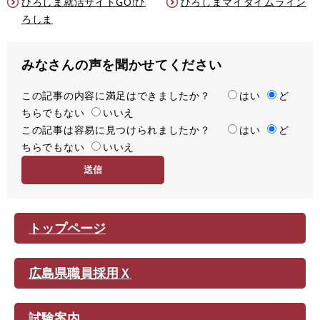
ひろしま就活サイトGO!ひ
ひろしまマイタイムライン
ろしま
みなさんの声を聞かせてください
この記事の内容に満足はできましたか？
満
はい
ど
ちらでもない
足
いいえ
この記事は容易に見つけられましたか？
度
容
はい
ど
ちらでもない
易
いいえ
度
トップページ
広島県職員採用Ｘ
試験案内