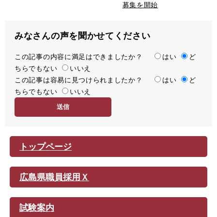
募集を開始
みなさんの声を聞かせてください
この記事の内容に満足はできましたか？
満
はい
ど
ちらでもない
足
いいえ
この記事は容易に見つけられましたか？
度
容
はい
ど
ちらでもない
易
いいえ
度
トップページ
広島県職員採用Ｘ
試験案内