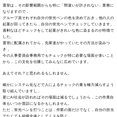
選挙は，その影響範囲からも特に「間違いが許されない」業務に
なりますので，
グループ員それぞれ自分の蛍光ペンの色を決めておき，他の人の
起案が回ってきたら，自分の蛍光ペンでチェックしていきます。
過剰なほどチェックをして起案がきれいな色に染まるのが特徴で
した。
選管に配属されてから，先輩達がやっていたその方法が染みつ
き，
今の人事委員会事務局でもチェックが特に必要な場面が多いこと
から，この文化を伝播してみんなに広めています。
あえてそれ？と思われるもしれません。
確かにシステム化などで人によるチェックの量を極力減らすよう
取り組んでいますし，
更にAI社会が訪れればその場面は減るでしょうから，この作業自
体もいつか昔話になるかもしれません。
ただ，蛍光ペンを打つことは，作業の面だけでなく，自分の担当
でなくても組織全体としてミスを防ぐ，