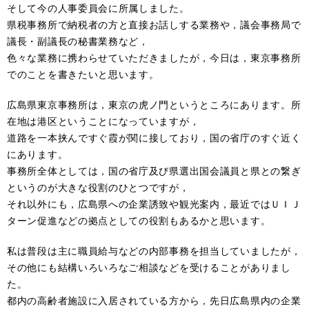
そして今の人事委員会に所属しました。
県税事務所で納税者の方と直接お話しする業務や，議会事務局で
議長・副議長の秘書業務など，
色々な業務に携わらせていただきましたが，今日は，東京事務所
でのことを書きたいと思います。
広島県東京事務所は，東京の虎ノ門というところにあります。所
在地は港区ということになっていますが，
道路を一本挟んですぐ霞が関に接しており，国の省庁のすぐ近く
にあります。
事務所全体としては，国の省庁及び県選出国会議員と県との繋ぎ
というのが大きな役割のひとつですが，
それ以外にも，広島県への企業誘致や観光案内，最近ではＵＩＪ
ターン促進などの拠点としての役割もあるかと思います。
私は普段は主に職員給与などの内部事務を担当していましたが，
その他にも結構いろいろなご相談などを受けることがありまし
た。
都内の高齢者施設に入居されている方から，先日広島県内の企業