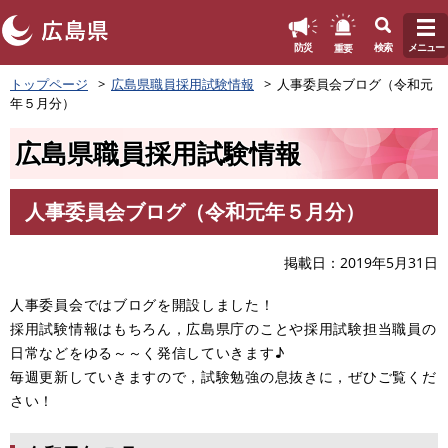
このページの本文へ
重要
防災
検索
メニュー
ペ
トップページ
広島県職員採用試験情報
人事委員会ブログ（令和元
ー
年５月分）
ジ
の
広島県職員採用試験情報
先
頭
で
人事委員会ブログ（令和元年５月分）
す
本
。
文
掲載日
2019年5月31日
人事委員会ではブログを開設しました！
採用試験情報はもちろん，広島県庁のことや採用試験担当職員の
日常などをゆる～～く発信していきます♪
毎週更新していきますので，試験勉強の息抜きに，ぜひご覧くだ
さい！