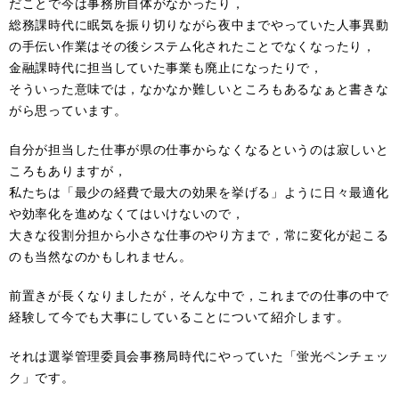
だことで今は事務所自体がなかったり，
総務課時代に眠気を振り切りながら夜中までやっていた人事異動
の手伝い作業はその後システム化されたことでなくなったり，
金融課時代に担当していた事業も廃止になったりで，
そういった意味では，なかなか難しいところもあるなぁと書きな
がら思っています。
自分が担当した仕事が県の仕事からなくなるというのは寂しいと
ころもありますが，
私たちは「最少の経費で最大の効果を挙げる」ように日々最適化
や効率化を進めなくてはいけないので，
大きな役割分担から小さな仕事のやり方まで，常に変化が起こる
のも当然なのかもしれません。
前置きが長くなりましたが，そんな中で，これまでの仕事の中で
経験して今でも大事にしていることについて紹介します。
それは選挙管理委員会事務局時代にやっていた「蛍光ペンチェッ
ク」です。