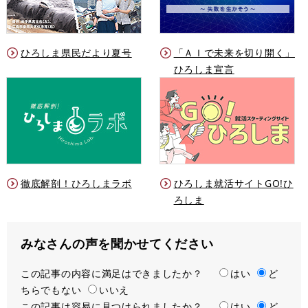
ひろしま県民だより夏号
「ＡＩで未来を切り開く」
ひろしま宣言
徹底解剖！ひろしまラボ
ひろしま就活サイトGO!ひ
ろしま
みなさんの声を聞かせてください
この記事の内容に満足はできましたか？
満
はい
ど
ちらでもない
足
いいえ
この記事は容易に見つけられましたか？
度
容
はい
ど