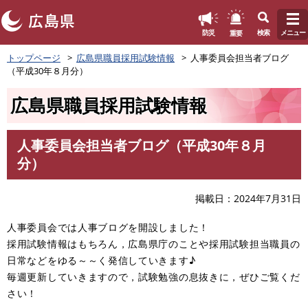
このページの本文へ
重要
防災
検索
メニュー
ペ
トップページ
広島県職員採用試験情報
人事委員会担当者ブログ
ー
（平成30年８月分）
ジ
の
広島県職員採用試験情報
先
頭
で
人事委員会担当者ブログ（平成30年８月
す
本
分）
。
文
掲載日
2024年7月31日
人事委員会では人事ブログを開設しました！
採用試験情報はもちろん，広島県庁のことや採用試験担当職員の
日常などをゆる～～く発信していきます♪
毎週更新していきますので，試験勉強の息抜きに，ぜひご覧くだ
さい！