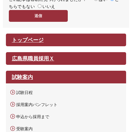
ちらでもない
易
いいえ
度
トップページ
広島県職員採用Ｘ
試験案内
試験日程
採用案内パンフレット
申込から採用まで
受験案内