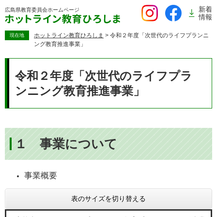
ペ
新着
広島県教育委員会
ホームページ
ー
情報
ジ
の
ホットライン教育ひろしま
>
令和２年度「次世代のライフプランニ
現在地
ング教育推進事業」
先
頭
本
で
文
令和２年度「次世代のライフプラ
す。
ンニング教育推進事業」
１ 事業について
事業概要
表のサイズを切り替える