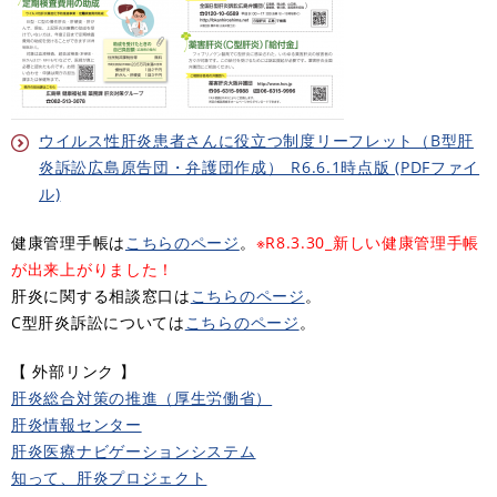
ウイルス性肝炎患者さんに役立つ制度リーフレット（B型肝
炎訴訟広島原告団・弁護団作成）_R6.6.1時点版 (PDFファイ
ル)
健康管理手帳は
こちらのページ
。
※R8.3.30_新しい健康管理手帳
が出来上がりました！
肝炎に関する相談窓口は
こちらのページ
。
C型肝炎訴訟については
こちらのページ
。
【 外部リンク 】
肝炎総合対策の推進（厚生労働省）
肝炎情報センター
肝炎医療ナビゲーションシステム
知って、肝炎プロジェクト