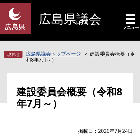
ペ
メ
ー
ニ
広島県議会
ジ
ュ
の
ー
メニュー
先
を
頭
飛
で
ば
広島県議会トップページ
建設委員会概要（令
す
し
和8年7月～）
。
て
本
文
本
へ
建設委員会概要（令和8
文
年7月～）
掲載日
2026年7月24日