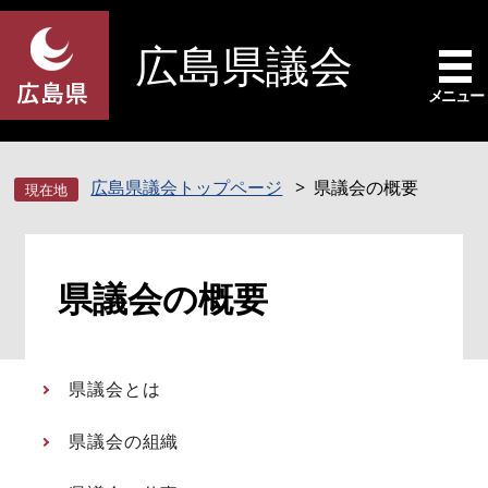
ペ
メ
ー
ニ
広島県議会
ジ
ュ
の
ー
メニュー
先
を
頭
飛
で
ば
広島県議会トップページ
県議会の概要
す
し
。
て
本
本
文
県議会の概要
文
へ
県議会とは
県議会の組織